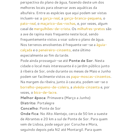
perspectiva do plano de água, fazendo deste um dos
melhores locais para observar aves aquáticas da
albufeira. Entre as espécies que aqui podem ser vistas
incluem-se: a
garça-real
, a
garça-branca-pequena
, o
pato-real
, o
maçarico-das-rochas
, e, por vezes, algum
casal de
mergulhões-de-crista
. Os
milhafres-pretos
são
a ave de rapina mais frequente neste local, sendo
frequentemente vistos a voar sobre o plano de água.
Nos terrenos envolventes é frequente ver-se a
águia-
calçada
e o
peneireiro-cinzento
, este último
especialmente ao fim da tarde.
Pode ainda prosseguir-se até
Ponte de Sor
. Nesta
cidade o local mais interessante é o jardim público junto
à ribeira de Sor, onde durante os meses de Maio e Junho
podem ser facilmente vistos os
papa-moscas-cinzentos
.
Na margem da ribeira, junto à cascata, podem ver-se o
borrelho-pequeno-de-coleira
, a
alvéola-cinzenta
e, por
vezes, o
bico-de-lacre
.
Melhor época
: Primavera (Março a Junho)
Distrito
: Portalegre
Concelho
: Ponte de Sor
Onde fica
: No Alto Alentejo, cerca de 50 km a sueste
de Abrantes e 20 km a sul de Ponte de Sor. Para quem
vem de Lisboa, pode seguir por Coruche e Mora,
seguindo depois pela N2 até Montargil. Para quem