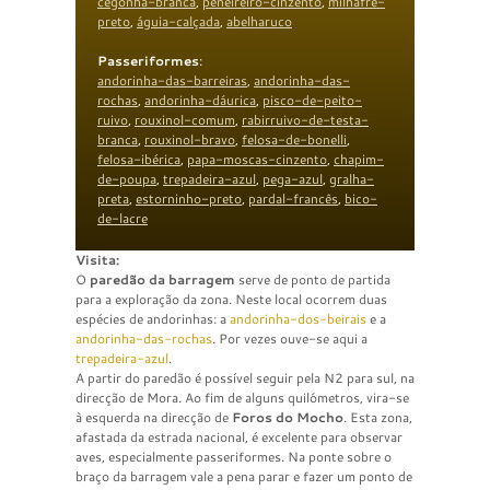
cegonha-branca
,
peneireiro-cinzento
,
milhafre-
preto
,
águia-calçada
,
abelharuco
Passeriformes
:
andorinha-das-barreiras
,
andorinha-das-
rochas
,
andorinha-dáurica
,
pisco-de-peito-
ruivo
,
rouxinol-comum
,
rabirruivo-de-testa-
branca
,
rouxinol-bravo
,
felosa-de-bonelli
,
felosa-ibérica
,
papa-moscas-cinzento
,
chapim-
de-poupa
,
trepadeira-azul
,
pega-azul
,
gralha-
preta
,
estorninho-preto
,
pardal-francês
,
bico-
de-lacre
Visita:
O
paredão da barragem
serve de ponto de partida
para a exploração da zona. Neste local ocorrem duas
espécies de andorinhas: a
andorinha-dos-beirais
e a
andorinha-das-rochas
. Por vezes ouve-se aqui a
trepadeira-azul
.
A partir do paredão é possível seguir pela N2 para sul, na
direcção de Mora. Ao fim de alguns quilómetros, vira-se
à esquerda na direcção de
Foros do Mocho
. Esta zona,
afastada da estrada nacional, é excelente para observar
aves, especialmente passeriformes. Na ponte sobre o
braço da barragem vale a pena parar e fazer um ponto de