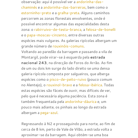
observação: aqui é possível ver a
andorinha-das-
chaminés
e a
andorinha-das-barreiras
, bem como o
estorninho-preto
e a
gralha-preta
. Alguns caminhos
percorrem as zonas florestais envolventes, onde é
possível encontrar algumas das especialidades desta
zona: o
rabirruivo-de-testa-branca
, a
felosa-de-bonelli
e o
papa-moscas-cinzento
, entre diversas outras
espécies mais vulgares. As galerias ripícolas albergam um
grande número de
rouxinóis-comuns
.
Voltando ao paredão da barragem e passando a vila de
Montargil, pode virar-se à esquerda pela
estrada
nacional 243
, na direcção de Foros do Arrão. Ao fim
de um ou dois km surge do lado direito se uma densa
galeria ripícola composta por salgueiros, que alberga
espécies como o
pisco-de-peito-ruivo
(pouco comum
no Alentejo), o
rouxinol-bravo
e a
felosa-ibérica
. Todas
estas espécies são fáceis de ouvir, mas difíceis de ver,
pelo que é necessária alguma paciência. Esta zona é
também frequentada pela
andorinha-dáurica
e, um
pouco mais adiante, os pinhais ao longo da estrada
albergam a
pega-azul
.
Regressando à N2 e prosseguindo para norte, ao fim de
cerca de 8 km, perto de Vale de Vilão, a estrada volta a
aproximar-se da barragem. Aqui obtém-se uma boa