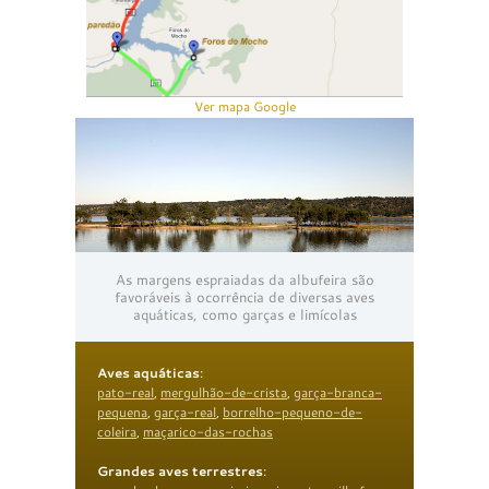
Ver mapa Google
As margens espraiadas da albufeira são
favoráveis à ocorrência de diversas aves
aquáticas, como garças e limícolas
Aves aquáticas
:
pato-real
,
mergulhão-de-crista
,
garça-branca-
pequena
,
garça-real
,
borrelho-pequeno-de-
coleira
,
maçarico-das-rochas
Grandes aves terrestres
: