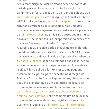
A vila fronteiriça de Vilar Formoso serve de ponto de
partida para explorar a zona. Junto à estação de
caminho-de-ferro, é frequente ver bandos ruidosos de
andorinhões-pretos
, em perseguições frenéticas. Nos
edifícios circundantes,
estorninhos-pretos
pousam nas
antenas e emitem os seus assobios. Mas uma das
ocorrências mais surpreendentes nesta vila é a presença
de
milhafres-pretos
, que não raras vezes voam a muito
baixa altitude sobre as ruas, proporcionando excelentes
observações e oportunidades fotográficas.
A partir daqui, a região pode ser facilmente explorada
usando a rede viária existente. Para sul, a N233-3 leva-
nos até Nave de Haver. Na aldeia é possível ver observar
o
chasco-cinzento
sobre os telhados das casas, sendo
esta uma peculiaridade que parece ser exclusiva desta
região. 7 km a sul de Vilar Formoso, uma pequena
estrada municipal sai para noroeste, na direcção de
Malhada Sorda. Ao fim de 2 quilómetros, chega-se a um
pequeno planalto, que é um dos melhores locais de
observação de aves na zona. Aqui podem ver-se a
calhandra-real
, a
calhandrinha
, o
chasco-cinzento
e a
petinha-dos-campos
. Este é também um bom local de
observação de aves de rapina, registando-se aqui a
ocorrência regular de
milhafre-real
,
milhafre-preto
,
águia-cobreira
e
grifo
. Por vezes também se vê o