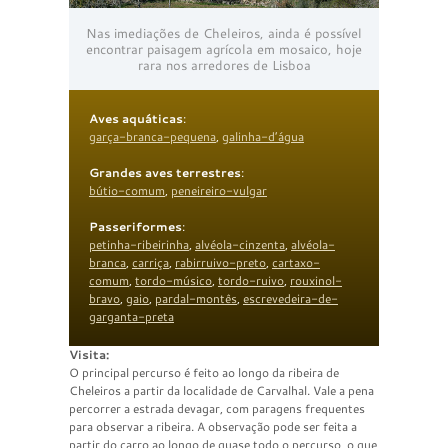
Nas imediações de Cheleiros, ainda é possível
encontrar paisagem agrícola em mosaico, hoje
rara nos arredores de Lisboa
Aves aquáticas
:
garça-branca-pequena
,
galinha-d’água
Grandes aves terrestres
:
bútio-comum
,
peneireiro-vulgar
Passeriformes
:
petinha-ribeirinha
,
alvéola-cinzenta
,
alvéola-
branca
,
carriça
,
rabirruivo-preto
,
cartaxo-
comum
,
tordo-músico
,
tordo-ruivo
,
rouxinol-
bravo
,
gaio
,
pardal-montês
,
escrevedeira-de-
garganta-preta
Visita:
O principal percurso é feito ao longo da ribeira de
Cheleiros a partir da localidade de Carvalhal. Vale a pena
percorrer a estrada devagar, com paragens frequentes
para observar a ribeira. A observação pode ser feita a
partir do carro ao longo de quase todo o percurso, o que