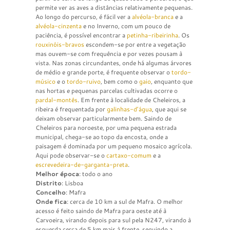
permite ver as aves a distâncias relativamente pequenas.
Ao longo do percurso, é fácil ver a
alvéola-branca
e a
alvéola-cinzenta
e no Inverno, com um pouco de
paciência, é possível encontrar a
petinha-ribeirinha
. Os
rouxinóis-bravos
escondem-se por entre a vegetação
mas ouvem-se com frequência e por vezes pousam à
vista. Nas zonas circundantes, onde há algumas árvores
de médio e grande porte, é frequente observar o
tordo-
músico
e o
tordo-ruivo
, bem como o
gaio
, enquanto que
nas hortas e pequenas parcelas cultivadas ocorre o
pardal-montês
. Em frente à localidade de Cheleiros, a
ribeira é frequentada por
galinhas-d’água
, que aqui se
deixam observar particularmente bem. Saindo de
Cheleiros para noroeste, por uma pequena estrada
municipal, chega-se ao topo da encosta, onde a
paisagem é dominada por um pequeno mosaico agrícola.
Aqui pode observar-se o
cartaxo-comum
e a
escrevedeira-de-garganta-preta
.
Melhor época
: todo o ano
Distrito
: Lisboa
Concelho
: Mafra
Onde fica
: cerca de 10 km a sul de Mafra. O melhor
acesso é feito saindo de Mafra para oeste até à
Carvoeira, virando depois para sul pela N247, virando à
esquerda cerca de 5 km mais à frente, seguindo a