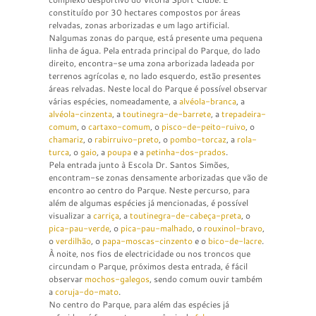
constituído por 30 hectares compostos por áreas
relvadas, zonas arborizadas e um lago artificial.
Nalgumas zonas do parque, está presente uma pequena
linha de água. Pela entrada principal do Parque, do lado
direito, encontra-se uma zona arborizada ladeada por
terrenos agrícolas e, no lado esquerdo, estão presentes
áreas relvadas. Neste local do Parque é possível observar
várias espécies, nomeadamente, a
alvéola-branca
, a
alvéola-cinzenta
, a
toutinegra-de-barrete
, a
trepadeira-
comum
, o
cartaxo-comum
, o
pisco-de-peito-ruivo
, o
chamariz
, o
rabirruivo-preto
, o
pombo-torcaz
, a
rola-
turca
, o
gaio
, a
poupa
e a
petinha-dos-prados
.
Pela entrada junto à Escola Dr. Santos Simões,
encontram-se zonas densamente arborizadas que vão de
encontro ao centro do Parque. Neste percurso, para
além de algumas espécies já mencionadas, é possível
visualizar a
carriça
, a
toutinegra-de-cabeça-preta
, o
pica-pau-verde
, o
pica-pau-malhado
, o
rouxinol-bravo
,
o
verdilhão
, o
papa-moscas-cinzento
e o
bico-de-lacre
.
À noite, nos fios de electricidade ou nos troncos que
circundam o Parque, próximos desta entrada, é fácil
observar
mochos-galegos
, sendo comum ouvir também
a
coruja-do-mato
.
No centro do Parque, para além das espécies já