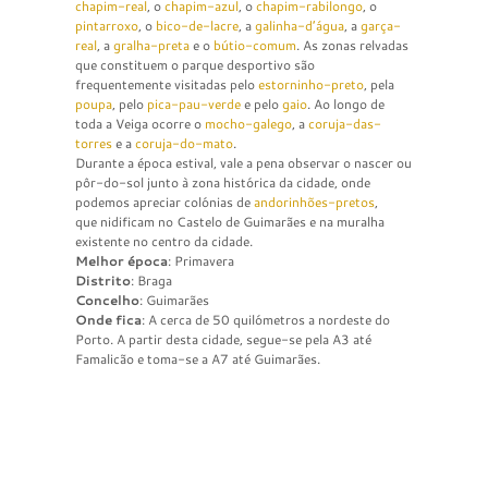
chapim-real
, o
chapim-azul
, o
chapim-rabilongo
, o
pintarroxo
, o
bico-de-lacre
, a
galinha-d’água
, a
garça-
real
, a
gralha-preta
e o
bútio-comum
. As zonas relvadas
que constituem o parque desportivo são
frequentemente visitadas pelo
estorninho-preto
, pela
poupa
, pelo
pica-pau-verde
e pelo
gaio
. Ao longo de
toda a Veiga ocorre o
mocho-galego
, a
coruja-das-
torres
e a
coruja-do-mato
.
Durante a época estival, vale a pena observar o nascer ou
pôr-do-sol junto à zona histórica da cidade, onde
podemos apreciar colónias de
andorinhões-pretos
,
que nidificam no Castelo de Guimarães e na muralha
existente no centro da cidade.
Melhor época
: Primavera
Distrito
: Braga
Concelho
: Guimarães
Onde fica
: A cerca de 50 quilómetros a nordeste do
Porto. A partir desta cidade, segue-se pela A3 até
Famalicão e toma-se a A7 até Guimarães.