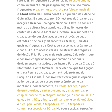
referidas, é frequente a ocorrência da
felosa-comum
,
como invernante. Na passagem migratória, são muito
frequentes o
papa-moscas-preto
e a
felosa-musical
.
A
Montanha da Penha
constitui o pulmão da cidade de
Guimarães. É composta por 60 hectares de área verde e
integra a Reserva Ecológica Nacional. Eleva-se aos 617
metros de altura, localizando-se a 5 quilómetros do
centro da cidade. A Montanha localiza-se a sudoeste da
cidade, sendo possível aceder a ela através de duas
estradas principais (pertencentes à N101), uma das
quais na freguesia da Costa, percurso mais próximo da
cidade. O outro acesso realiza-se através da freguesia
de Mesão Frio. Para os mais resistentes, é de referir que
é possível chegar ao local por caminhos pedonais
devidamente sinalizados, que ligam o Parque da Cidade à
Montanha. Existe também um teleférico, que faz ligação
entre a Penha e a cidade, com entrada próxima do
Parque da Cidade. É possível verificar algumas espécies
ao longo destes percursos e no próprio cume da
montanha, nomeadamente, a
alvéola-branca
, o
pisco-
de-peito-ruivo
, o
cartaxo-comum
, o
chapim-real
, o
chapim-carvoeiro
, o
chapim-rabilongo
, o
chapim-azul
, o
gaio
, o
tentilhão
, o
lugre
, o
pintarroxo
, o
tordo-músico
,
o
pica-pau-verde
, a
trepadeira-azul
, a
trepadeira-
comum
e a
cotovia-arbórea
. Na época estival, é possível