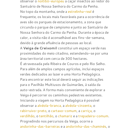
observar o
noitibó-europeu
a caçar insectos ao redor do
Santuário de Nossa Senhora do Carmo da Penha.
No topo da montanha, onde a
estrelinha-real
é
frequente, os locais mais favoráveis para a ocorrência de
aves são os parques de estacionamento, a zona que
circunda o parque de campismo e junto ao Santuário de
Nossa Senhora do Carmo da Penha. Durante a época de
calor, a visita não é aconselhável aos fins-de-semana,
devido à grande afluência de pessoas ao local.
A
Veiga de Creixomil
constitui um espaço verde nas
proximidades do meio citadino, estendendo-se por uma
área territorial com cerca de 300 hectares.
É atravessada pela Ribeira de Couros e pelo Rio Selho.
Para além de amplos campos agrícolas, inclui espaços
verdes dedicados ao lazer e uma Horta Pedagógica.
Para encontrar este local deverá seguir as indicações
para o Pavilhão Multiusos de Guimarães, à saída da
auto-estrada. A forma mais conveniente de explorar a
Veiga é percorrer os caminhos pedestres existentes.
Iniciando a viagem na Horta Pedagógica é possível
observar a
alvéola-branca,
a
alvéola-cinzenta
, o
rabirruivo-preto
, o
cartaxo-comum
, a
carriça
, o
verdilhão
, o
tentilhão
, o
chamariz
e a
trepadeira-comum
.
Progredindo nos percursos da Veiga, ocorre a
andorinha-das-barreiras
e a
andorinha-das-chaminés
, o