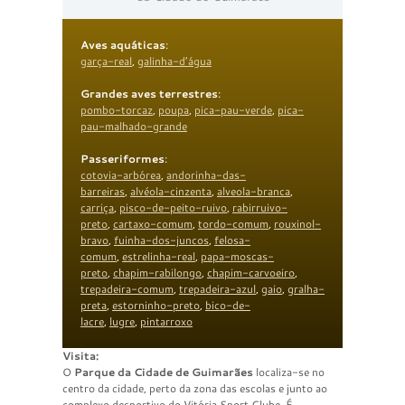
Aves aquáticas
:
garça-real
,
galinha-d’água
Grandes aves terrestres
:
pombo-torcaz
,
poupa
,
pica-pau-verde
,
pica-
pau-malhado-grande
Passeriformes
:
cotovia-arbórea
,
andorinha-das-
barreiras
,
alvéola-cinzenta
,
alveola-branca
,
carriça
,
pisco-de-peito-ruivo
,
rabirruivo-
preto
,
cartaxo-comum
,
tordo-comum
,
rouxinol-
bravo
,
fuinha-dos-juncos
,
felosa-
comum
,
estrelinha-real
,
papa-moscas-
preto
,
chapim-rabilongo
,
chapim-carvoeiro
,
trepadeira-comum
,
trepadeira-azul
,
gaio
,
gralha-
preta
,
estorninho-preto
,
bico-de-
lacre
,
lugre
,
pintarroxo
Visita:
O
Parque da Cidade de Guimarães
localiza-se no
centro da cidade, perto da zona das escolas e junto ao
complexo desportivo do Vitória Sport Clube. É