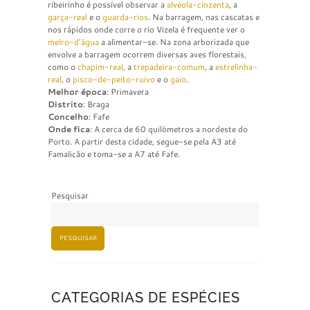
ribeirinho é possível observar a
alvéola-cinzenta
, a
garça-real
e o
guarda-rios
. Na barragem, nas cascatas e
nos rápidos onde corre o rio Vizela é frequente ver o
melro-d’água
a alimentar-se. Na zona arborizada que
envolve a barragem ocorrem diversas aves florestais,
como o
chapim-real
, a
trepadeira-comum
, a
estrelinha-
real
, o
pisco-de-peito-ruivo
e o
gaio
.
Melhor época
: Primavera
Distrito
: Braga
Concelho
: Fafe
Onde fica
: A cerca de 60 quilómetros a nordeste do
Porto. A partir desta cidade, segue-se pela A3 até
Famalicão e toma-se a A7 até Fafe.
Pesquisar
PESQUISAR
CATEGORIAS DE ESPÉCIES