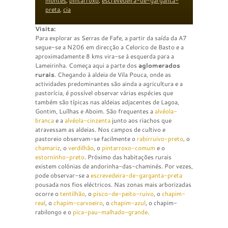
montês
,
pintarroxo
,
escrevedeira-de-garganta-
preta
,
cia
Visita:
Para explorar as Serras de Fafe, a partir da saída da A7
segue-se a N206 em direcção a Celorico de Basto e a
aproximadamente 8 kms vira-se à esquerda para a
Lameirinha. Começa aqui a parte dos
aglomerados
rurais
. Chegando à aldeia de Vila Pouca, onde as
actividades predominantes são ainda a agricultura e a
pastorícia, é possível observar várias espécies que
também são típicas nas aldeias adjacentes de Lagoa,
Gontim, Luílhas e Aboim. São frequentes a
alvéola-
branca
e a
alvéola-cinzenta
junto aos riachos que
atravessam as aldeias. Nos campos de cultivo e
pastoreio observam-se facilmente o
rabirruivo-preto
, o
chamariz
, o
verdilhão
, o
pintarroxo-comum
e o
estorninho-preto
. Próximo das habitações rurais
existem colónias de andorinha-das-chaminés. Por vezes,
pode observar-se a
escrevedeira-de-garganta-preta
pousada nos fios eléctricos. Nas zonas mais arborizadas
ocorre o
tentilhão
, o
pisco-de-peito-ruivo
, o
chapim-
real
, o
chapim-carvoeiro
, o
chapim-azul
, o chapim-
rabilongo e o
pica-pau-malhado-grande
.