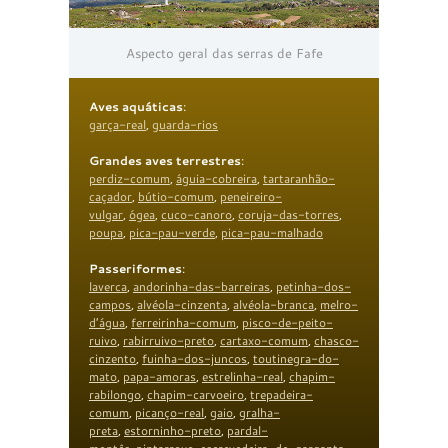
Aspecto geral das serras de Fafe
Aves aquáticas
:
garça-real
,
guarda-rios
Grandes aves terrestres
:
perdiz-comum
,
águia-cobreira
,
tartaranhão-
caçador
,
bútio-comum
,
peneireiro-
vulgar
,
ógea
,
cuco-canoro
,
coruja-das-torres
,
poupa
,
pica-pau-verde
,
pica-pau-malhado
Passeriformes
:
laverca
,
andorinha-das-barreiras
,
petinha-dos-
campos
,
alvéola-cinzenta
,
alvéola-branca
,
melro-
d’água
,
ferreirinha-comum
,
pisco-de-peito-
ruivo
,
rabirruivo-preto
,
cartaxo-comum
,
chasco-
cinzento
,
fuinha-dos-juncos
,
toutinegra-do-
mato
,
papa-amoras
,
estrelinha-real
,
chapim-
rabilongo
,
chapim-carvoeiro
,
trepadeira-
comum
,
picanço-real
,
gaio
,
gralha-
preta
,
estorninho-preto
,
pardal-