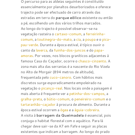
O percurso para as aldeias seguintes é constituído
essencialmente por planaltos desarborizados e oferece
trajecto pode ser efectuado de carro através das
estradas em terra do
parque eólico
existente ou então
a pé, escolhendo um dos vários trilhos marcados.
Ao longo do trajecto é possível observar-se na
vegetação rasteira o
cartaxo-comum
, a
ferreirinha-
comum
, a
toutinegra-do-mato
, a
cia
, a
poupa
e o
pica-
pau-verde
. Durante a época estival, é típico ouvir o
canto da
laverca
, da
fuinha-dos-juncos
e do
papa-
amoras
. Por vezes, nos blocos graníticos adjacentes à
famosa Casa do Caçador, ocorre o
chasco-cinzento
. A
zona mais alta das serranias é a nascente do Rio Vizela
no Alto de Morgair (894 metros de altitude),
frequentada pelo
cuco-canoro
. Com hábitos mais
discretos surge esporadicamente empoleirado na
vegetação o
picanço-real
. Nos locais onde a paisagem é
mais aberta é frequente ver a
petinha-dos-campos
, a
gralha-preta
, o
bútio-comum
, o
peneireiro-comum
e o
tartaranhão-caçador
à procura de alimento. Durante a
época estival ocorrem a
ógea
e a
águia-cobreira
.
A visita à
barragem da Queimadela
é essencial, pois
conjuga o habitat florestal com o aquático. Para lá
chegar deve sair-se da A7 em Fafe e seguir as placas
existentes que indicam a barragem. Ao longo do prado