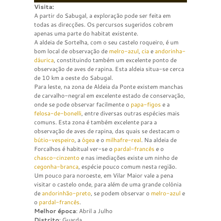
Visita:
A partir do Sabugal, a exploração pode ser feita em
todas as direcções. Os percursos sugeridos cobrem
apenas uma parte do habitat existente.
A aldeia de Sortelha, com o seu castelo roqueiro, é um
bom local de observação de
melro-azul
,
cia
e
andorinha-
dáurica
, constituindo também um excelente ponto de
observação de aves de rapina. Esta aldeia situa-se cerca
de 10 km a oeste do Sabugal.
Para leste, na zona de Aldeia da Ponte existem manchas
de carvalho-negral em excelente estado de conservação,
onde se pode observar facilmente o
papa-figos
e a
felosa-de-bonelli
, entre diversas outras espécies mais
comuns. Esta zona é também excelente para a
observação de aves de rapina, das quais se destacam o
bútio-vespeiro
, a
ógea
e o
milhafre-real
. Na aldeia de
Forcalhos é habitual ver-se o
pardal-francês
e o
chasco-cinzento
e nas imediações existe um ninho de
cegonha-branca
, espécie pouco comum nesta região.
Um pouco para noroeste, em Vilar Maior vale a pena
visitar o castelo onde, para além de uma grande colónia
de
andorinhão-preto
, se podem observar o
melro-azul
e
o
pardal-francês
.
Melhor época
: Abril a Julho
Distrito
: Guarda