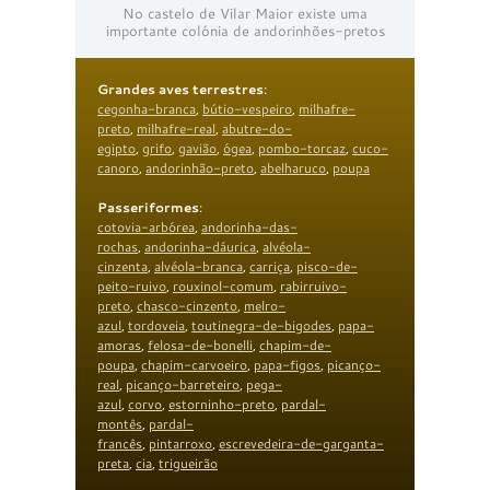
No castelo de Vilar Maior existe uma
importante colónia de andorinhões-pretos
Grandes aves terrestres
:
cegonha-branca
,
bútio-vespeiro
,
milhafre-
preto
,
milhafre-real
,
abutre-do-
egipto
,
grifo
,
gavião
,
ógea
,
pombo-torcaz
,
cuco-
canoro
,
andorinhão-preto
,
abelharuco
,
poupa
Passeriformes
:
cotovia-arbórea
,
andorinha-das-
rochas
,
andorinha-dáurica
,
alvéola-
cinzenta
,
alvéola-branca
,
carriça
,
pisco-de-
peito-ruivo
,
rouxinol-comum
,
rabirruivo-
preto
,
chasco-cinzento
,
melro-
azul
,
tordoveia
,
toutinegra-de-bigodes
,
papa-
amoras
,
felosa-de-bonelli
,
chapim-de-
poupa
,
chapim-carvoeiro
,
papa-figos
,
picanço-
real
,
picanço-barreteiro
,
pega-
azul
,
corvo
,
estorninho-preto
,
pardal-
montês
,
pardal-
francês
,
pintarroxo
,
escrevedeira-de-garganta-
preta
,
cia
,
trigueirão