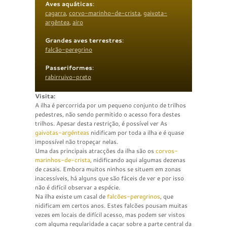
Aves aquáticas
:
cagarra
,
corvo-marinho-de-crista
,
gaivota-
argêntea
,
airo
Grandes aves terrestres
:
falcão-peregrino
Passeriformes
:
rabirruivo-preto
Visita:
A ilha é percorrida por um pequeno conjunto de trilhos
pedestres, não sendo permitido o acesso fora destes
trilhos. Apesar desta restrição, é possível ver As
gaivotas-argênteas
nidificam por toda a ilha e é quase
impossível não tropeçar nelas.
Uma das principais atracções da ilha são os
corvos-
marinhos-de-crista
, nidificando aqui algumas dezenas
de casais. Embora muitos ninhos se situem em zonas
inacessíveis, há alguns que são fáceis de ver e por isso
não é difícil observar a espécie.
Na ilha existe um casal de
falcões-peregrinos
, que
nidificam em certos anos. Estes falcões pousam muitas
vezes em locais de difícil acesso, mas podem ser vistos
com alguma regularidade a caçar sobre a parte central da