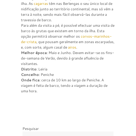
ilha. As
cagarras
têm nas Berlengas o seu único local de
nidificação junto ao território continental, mas só vêm a
terra à noite, sendo mais fácil observá-las durante a
travessia de barco.
Para além da visita a pé, é possível efectuar uma visita de
barco às grutas que existem em torno da ilha. Esta
opção permitirá observar melhor os
corvos-marinhos-
de-crista
, que pousam geralmente em zonas escarpadas,
e, com sorte, algum casal de
airos
.
Melhor época
: Maio e Junho. Devem evitar-se os fins-
de-semana de Verão, devido à grande afluência de
visitantes.
Distrito
: Leiria
Concelho
: Peniche
Onde fica
: cerca de 10 km ao largo de Peniche. A
viagem é feita de barco, tendo a viagem a duração de
uma hora.
Pesquisar