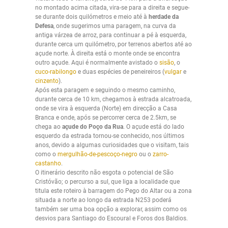
no montado acima citada, vira-se para a direita e segue-
se durante dois quilómetros e meio até à
herdade da
Defesa
, onde sugerimos uma paragem, na curva da
antiga várzea de arroz, para continuar a pé à esquerda,
durante cerca um quilómetro, por terrenos abertos até ao
açude norte. À direita está o monte onde se encontra
outro açude. Aqui é normalmente avistado o
sisão
, o
cuco-rabilongo
e duas espécies de peneireiros (
vulgar
e
cinzento
).
Após esta paragem e seguindo o mesmo caminho,
durante cerca de 10 km, chegamos à estrada alcatroada,
onde se vira à esquerda (Norte) em direcção a Casa
Branca e onde, após se percorrer cerca de 2.5km, se
chega ao
açude do Poço da Rua
. O açude está do lado
esquerdo da estrada tornou-se conhecido, nos últimos
anos, devido a algumas curiosidades que o visitam, tais
como o
mergulhão-de-pescoço-negro
ou o
zarro-
castanho
.
O itinerário descrito não esgota o potencial de São
Cristóvão; o percurso a sul, que liga a localidade que
titula este roteiro à barragem do Pego do Altar ou a zona
situada a norte ao longo da estrada N253 poderá
também ser uma boa opção a explorar, assim como os
desvios para Santiago do Escoural e Foros dos Baldios.