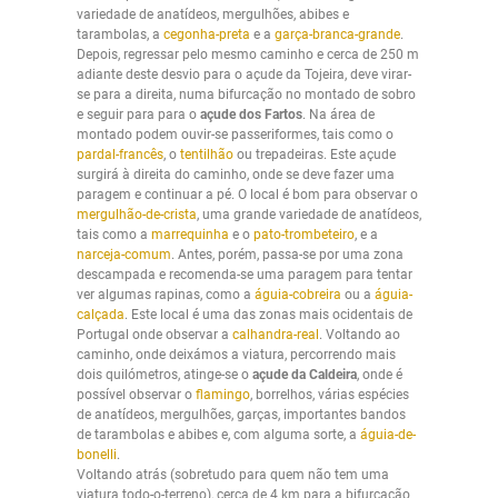
variedade de anatídeos, mergulhões, abibes e
tarambolas, a
cegonha-preta
e a
garça-branca-grande
.
Depois, regressar pelo mesmo caminho e cerca de 250 m
adiante deste desvio para o açude da Tojeira, deve virar-
se para a direita, numa bifurcação no montado de sobro
e seguir para para o
açude dos Fartos
. Na área de
montado podem ouvir-se passeriformes, tais como o
pardal-francês
, o
tentilhão
ou trepadeiras. Este açude
surgirá à direita do caminho, onde se deve fazer uma
paragem e continuar a pé. O local é bom para observar o
mergulhão-de-crista
, uma grande variedade de anatídeos,
tais como a
marrequinha
e o
pato-trombeteiro
, e a
narceja-comum
. Antes, porém, passa-se por uma zona
descampada e recomenda-se uma paragem para tentar
ver algumas rapinas, como a
águia-cobreira
ou a
águia-
calçada
. Este local é uma das zonas mais ocidentais de
Portugal onde observar a
calhandra-real
. Voltando ao
caminho, onde deixámos a viatura, percorrendo mais
dois quilómetros, atinge-se o
açude da Caldeira
, onde é
possível observar o
flamingo
, borrelhos, várias espécies
de anatídeos, mergulhões, garças, importantes bandos
de tarambolas e abibes e, com alguma sorte, a
águia-de-
bonelli
.
Voltando atrás (sobretudo para quem não tem uma
viatura todo-o-terreno), cerca de 4 km para a bifurcação