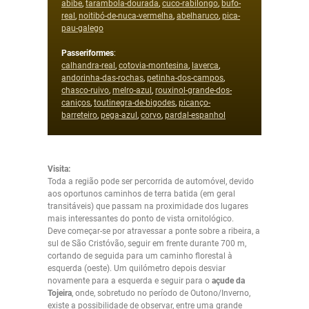
abibe
,
tarambola-dourada
,
cuco-rabilongo
,
bufo-
real
,
noitibó-de-nuca-vermelha
,
abelharuco
,
pica-
pau-galego
Passeriformes
:
calhandra-real
,
cotovia-montesina
,
laverca
,
andorinha-das-rochas
,
petinha-dos-campos
,
chasco-ruivo
,
melro-azul
,
rouxinol-grande-dos-
caniços
,
toutinegra-de-bigodes
,
picanço-
barreteiro
,
pega-azul
,
corvo
,
pardal-espanhol
Visita:
Toda a região pode ser percorrida de automóvel, devido
aos oportunos caminhos de terra batida (em geral
transitáveis) que passam na proximidade dos lugares
mais interessantes do ponto de vista ornitológico.
Deve começar-se por atravessar a ponte sobre a ribeira, a
sul de São Cristóvão, seguir em frente durante 700 m,
cortando de seguida para um caminho florestal à
esquerda (oeste). Um quilómetro depois desviar
novamente para a esquerda e seguir para o
açude da
Tojeira
, onde, sobretudo no período de Outono/Inverno,
existe a possibilidade de observar, entre uma grande