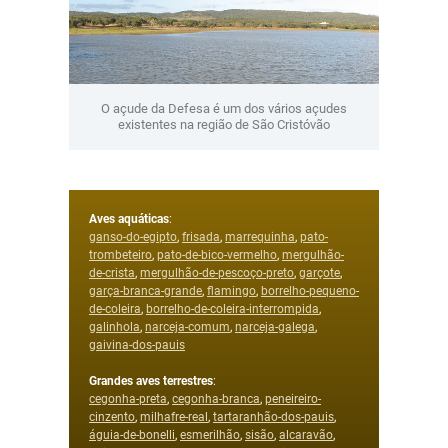
O açude da Defesa é um dos vários açudes
existentes na região de São Cristóvão
Aves aquáticas
:
ganso-do-egipto
,
frisada
,
marrequinha
,
pato-
trombeteiro
,
pato-de-bico-vermelho
,
mergulhão-
de-crista
,
mergulhão-de-pescoço-preto
,
garçote
,
garça-branca-grande
,
flamingo
,
borrelho-pequeno-
de-coleira
,
borrelho-de-coleira-interrompida
,
galinhola
,
narceja-comum
,
narceja-galega
,
gaivina-dos-pauis
Grandes aves terrestres
:
cegonha-preta
,
cegonha-branca
,
peneireiro-
cinzento
,
milhafre-real
,
tartaranhão-dos-pauis
,
águia-de-bonelli
,
esmerilhão
,
sisão
,
alcaravão
,