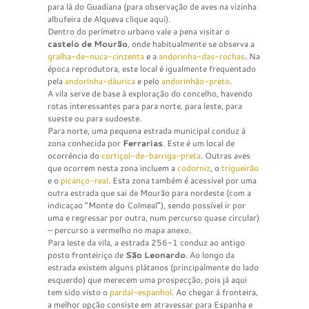
para lá do Guadiana (para observação de aves na vizinha
albufeira de Alqueva clique aqui).
Dentro do perímetro urbano vale a pena visitar o
castelo de Mourão
, onde habitualmente se observa a
gralha-de-nuca-cinzenta
e a
andorinha-das-rochas
. Na
época reprodutora, este local é igualmente frequentado
pela
andorinha-dáurica
e pelo
andorinhão-preto
.
A vila serve de base à exploração do concelho, havendo
rotas interessantes para para norte, para leste, para
sueste ou para sudoeste.
Para norte, uma pequena estrada municipal conduz à
zona conhecida por
Ferrarias
. Este é um local de
ocorrência do
cortiçol-de-barriga-preta
. Outras aves
que ocorrem nesta zona incluem a
codorniz
, o
trigueirão
e o
picanço-real
. Esta zona também é acessível por uma
outra estrada que sai de Mourão para nordeste (com a
indicaçao “Monte do Colmeal”), sendo possível ir por
uma e regressar por outra, num percurso quase circular)
– percurso a vermelho no mapa anexo.
Para leste da vila, a estrada 256-1 conduz ao antigo
posto fronteiriço de
São Leonardo
. Ao longo da
estrada existem alguns plátanos (principalmente do lado
esquerdo) que merecem uma prospecção, pois já aqui
tem sido visto o
pardal-espanhol
. Ao chegar à fronteira,
a melhor opção consiste em atravessar para Espanha e