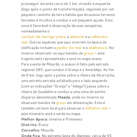
prosseguir durante cerca de 1 km, virando à esquerda
(logo após o posto de transformação), seguindo por um
pequeno caminho de terra batida que atravessa terrenos
lavrados e incultos e conduz a um pequeno açude. Esta
zona é favorável à observação de aves estepárias,
nomeadamente o
cortiçol-de-barriga-preta
, a
abetarda
e a
calhandra-
real
. Outras espécies que aqui ocorrem na época de
nidificação incluem a
perdiz-do-mar
e o
abelharuco
. No
Inverno observam-se aqui bandos de
grous
– este
trajecto está representado a azul no mapa anexo.
Para sueste de Mourão, o acesso é feito pela estrada
regional 385, que conduz à Granja e a Amareleja. Ao fim
de 9 km, logo após a ponte sobre a ribeira de Alcarrache,
uma estreita estrada asfaltada para o lado esquerdo
(com as indicações “Granja” e “Adega”) passa sobre a
ribeira de Guadelim e conduz a uma zona de azinho
disperso denominada
Meada
, onde no Inverno se
observam bandos de
grous
em alimentação. Este é
também um bom local para observar o
milhafre-real
–
este itinerário está a verde no mapa.
Melhor época
: Inverno e Primavera
Distrito
: Évora
Concelho
: Mourão
Onde fica
: No extremo leste do Alentejo, cerca de 55