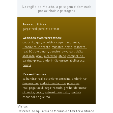
Na região de Mourão, a paisagem é dominada
por azinhais e pastagens
Aves aquáticas
:
garça-real
,
perdiz-do-mar
Grandes aves terrestres
:
codorniz
,
garça-boieira
,
cegonha-branca
,
Peneireiro-cinzento
,
milhafre-preto
,
milhafre-
real
,
bútio-comum
,
peneireiro-vulgar
,
sisão
,
abetarda
,
grou
,
alcaravão
,
abibe
,
cortiçol-de-
barriga-preta
,
andorinhão-preto
,
abelharuco
,
poupa
Passeriformes
:
calhandra-real
,
cotovia-montesina
,
andorinha-
das-rochas
,
andorinha-dáurica
,
picanço-
real
,
pega-azul
,
pega-rabuda
,
gralha-de-nuca-
cinzenta
,
corvo
,
estorninho-preto
,
pardal-
espanhol
,
trigueirão
Visita:
Descreve-se aqui a vila de Mourão e o território situado