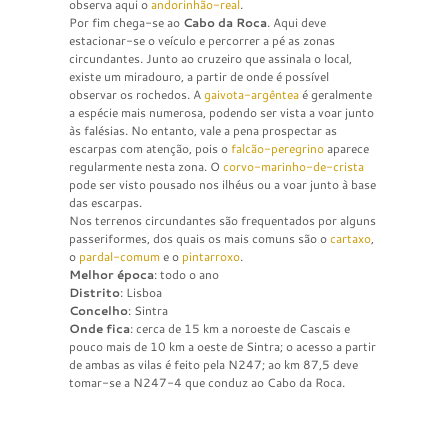
observa aqui o
andorinhão-real
.
Por fim chega-se ao
Cabo da Roca
. Aqui deve
estacionar-se o veículo e percorrer a pé as zonas
circundantes. Junto ao cruzeiro que assinala o local,
existe um miradouro, a partir de onde é possível
observar os rochedos. A
gaivota-argêntea
é geralmente
a espécie mais numerosa, podendo ser vista a voar junto
às falésias. No entanto, vale a pena prospectar as
escarpas com atenção, pois o
falcão-peregrino
aparece
regularmente nesta zona. O
corvo-marinho-de-crista
pode ser visto pousado nos ilhéus ou a voar junto à base
das escarpas.
Nos terrenos circundantes são frequentados por alguns
passeriformes, dos quais os mais comuns são o
cartaxo
,
o
pardal-comum
e o
pintarroxo
.
Melhor época
: todo o ano
Distrito
: Lisboa
Concelho
: Sintra
Onde fica
: cerca de 15 km a noroeste de Cascais e
pouco mais de 10 km a oeste de Sintra; o acesso a partir
de ambas as vilas é feito pela N247; ao km 87,5 deve
tomar-se a N247-4 que conduz ao Cabo da Roca.