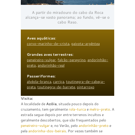
A partir do miradouro do cabo da Roca
alcança-se vasto panorama; ao fundo, vê-se o
cabo Raso.
Aves aquáticas
:
corvo-marinho-de-crista
,
gaivota-argêntea
Grandes aves terrestres
:
peneireiro-vulgar
,
falcão-peregrino
,
andorinhão-
preto
,
andorinhão-real
Passeriformes
:
alvéola-branca
,
carriça
,
toutinegra-de-cabeça-
preta
,
toutinegra-de-barrete
,
pintarroxo
Visita:
A localidade de
Azóia
, situada pouco depois do
cruzamento, tem geralmente
rola-turca
e
melro-preto
. A
estrada segue depois por entre terrenos incultos e
geralmente descobertos, que são frequentados pelo
peneireiro-vulgar
e, no Verão, pelo
andorinhão-preto
e
pela
andorinha-dos-beirais
. Por vezes também se