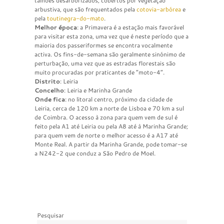
talhões desarborizados, cobertos por vegetação
arbustiva, que são frequentados pela
cotovia-arbórea
e
pela
toutinegra-do-mato
.
Melhor época
: a Primavera é a estação mais favorável
para visitar esta zona, uma vez que é neste período que a
maioria dos passeriformes se encontra vocalmente
activa. Os fins-de-semana são geralmente sinónimo de
perturbação, uma vez que as estradas florestais são
muito procuradas por praticantes de “moto-4”.
Distrito
: Leiria
Concelho
: Leiria e Marinha Grande
Onde fica
: no litoral centro, próximo da cidade de
Leiria, cerca de 120 km a norte de Lisboa e 70 km a sul
de Coimbra. O acesso à zona para quem vem de sul é
feito pela A1 até Leiria ou pela A8 até à Marinha Grande;
para quem vem de norte o melhor acesso é a A17 até
Monte Real. A partir da Marinha Grande, pode tomar-se
a N242-2 que conduz a São Pedro de Moel.
Pesquisar