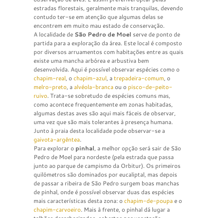
estradas florestais, geralmente mais tranquilas, devendo
contudo ter-se em atenção que algumas delas se
encontrem em muito mau estado de conservação.
A localidade de
São Pedro de Moel
serve de ponto de
partida para a exploração da área. Este local é composto
por diversos arruamentos com habitações entre as quais
existe uma mancha arbórea e arbustiva bem
desenvolvida. Aqui é possível observar espécies como o
chapim-real
, o
chapim-azul
, a
trepadeira-comum
, o
melro-preto
, a
alvéola-branca
ou o
pisco-de-peito-
ruivo
. Trata-se sobretudo de espécies comuns mas,
como acontece frequentemente em zonas habitadas,
algumas destas aves são aqui mais fáceis de observar,
uma vez que são mais tolerantes à presença humana.
Junto à praia desta localidade pode observar-se a
gaivota-argêntea
.
Para explorar o
pinhal
, a melhor opção será sair de São
Pedro de Moel para nordeste (pela estrada que passa
junto ao parque de campismo da Orbitur). Os primeiros
quilómetros são dominados por eucaliptal, mas depois
de passar a ribeira de São Pedro surgem boas manchas
de pinhal, onde é possível observar duas das espécies
mais características desta zona: o
chapim-de-poupa
e o
chapim-carvoeiro
. Mais à frente, o pinhal dá lugar a