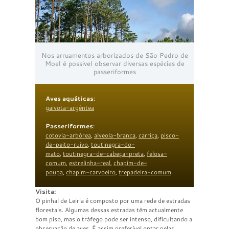
Nos arruamentos arborizados de São Pedro de
Moel é possivel observar diversas espécies de
passeriformes
Aves aquáticas
:
gaivota-argêntea
Passeriformes
:
cotovia-arbórea
,
alveola-branca
,
carriça
,
pisco-
de-peito-ruivo
,
toutinegra-do-
mato
,
toutinegra-de-cabeça-preta
,
felosa-
comum
,
estrelinha-real
,
chapim-de-
poupa
,
chapim-carvoeiro
,
trepadeira-comum
Visita:
O pinhal de Leiria é composto por uma rede de estradas
florestais. Algumas dessas estradas têm actualmente
bom piso, mas o tráfego pode ser intenso, dificultando a
observação de aves. É assim preferível optar pelas