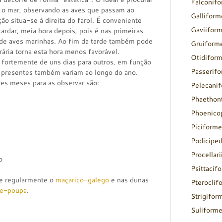
Falconif
a o mar, observando as aves que passam ao
Galliform
o situa-se à direita do farol. É conveniente
Gaviifor
tardar, meia hora depois, pois é nas primeiras
de aves marinhas. Ao fim da tarde também pode
Gruiform
ária torna esta hora menos favorável.
Otidifor
fortemente de uns dias para outros, em função
Passerif
 presentes também variam ao longo do ano.
es meses para as observar são:
Pelecani
Phaethon
Phoenico
Piciforme
Podicipe
Procellar
o
Psittacif
se regularmente o
maçarico-galego
e nas dunas
Pteroclif
de-poupa
.
Strigifor
Suliform