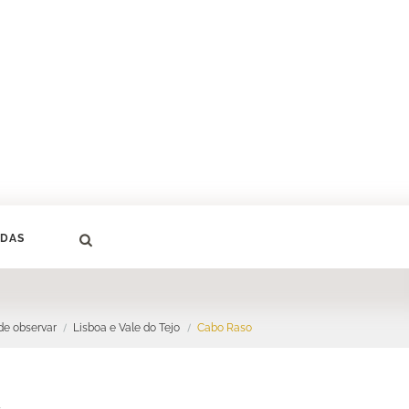
DAS
e observar
Lisboa e Vale do Tejo
Cabo Raso