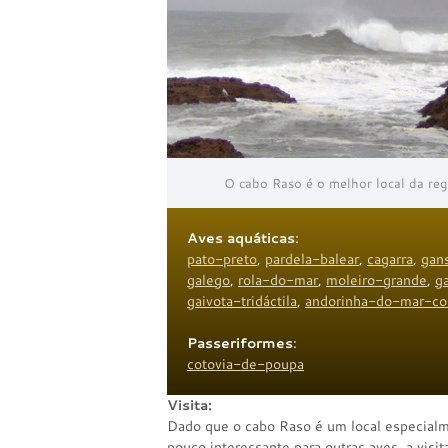
O cabo Raso é o melhor local da reg
Aves aquáticas
:
pato-preto
,
pardela-balear
,
cagarra
,
gan
galego
,
rola-do-mar
,
moleiro-grande
,
g
gaivota-tridáctila
,
andorinha-do-mar-c
Passeriformes
:
cotovia-de-poupa
Visita:
Dado que o cabo Raso é um local especialm
pouco interessante para outras aves, a visit