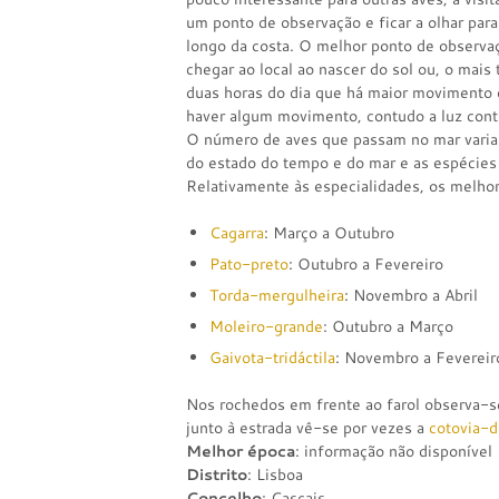
um ponto de observação e ficar a olhar par
longo da costa. O melhor ponto de observaçã
chegar ao local ao nascer do sol ou, o mais 
duas horas do dia que há maior movimento 
haver algum movimento, contudo a luz contr
O número de aves que passam no mar varia 
do estado do tempo e do mar e as espécies
Relativamente às especialidades, os melhor
Cagarra
: Março a Outubro
Pato-preto
: Outubro a Fevereiro
Torda-mergulheira
: Novembro a Abril
Moleiro-grande
: Outubro a Março
Gaivota-tridáctila
: Novembro a Fevereir
Nos rochedos em frente ao farol observa-
junto à estrada vê-se por vezes a
cotovia-
Melhor época
: informação não disponível
Distrito
: Lisboa
Concelho
: Cascais