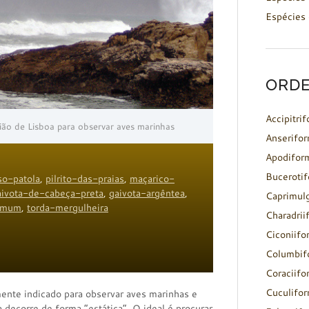
Espécies 
ORDE
Accipitri
ião de Lisboa para observar aves marinhas
Anserifo
Apodifor
Buceroti
so-patola
,
pilrito-das-praias
,
maçarico-
aivota-de-cabeça-preta
,
gaivota-argêntea
,
Caprimul
omum
,
torda-mergulheira
Charadrii
Ciconiifo
Columbif
Coraciifo
Cuculifo
ente indicado para observar aves marinhas e
a decorre de forma “estática”. O ideal é procurar