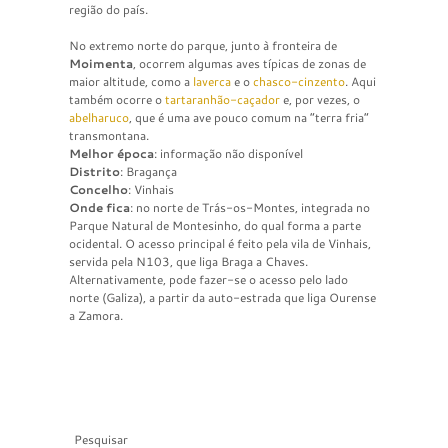
região do país.
No extremo norte do parque, junto à fronteira de
Moimenta
, ocorrem algumas aves típicas de zonas de
maior altitude, como a
laverca
e o
chasco-cinzento
. Aqui
também ocorre o
tartaranhão-caçador
e, por vezes, o
abelharuco
, que é uma ave pouco comum na “terra fria”
transmontana.
Melhor época
: informação não disponível
Distrito
: Bragança
Concelho
: Vinhais
Onde fica
: no norte de Trás-os-Montes, integrada no
Parque Natural de Montesinho, do qual forma a parte
ocidental. O acesso principal é feito pela vila de Vinhais,
servida pela N103, que liga Braga a Chaves.
Alternativamente, pode fazer-se o acesso pelo lado
norte (Galiza), a partir da auto-estrada que liga Ourense
a Zamora.
Pesquisar