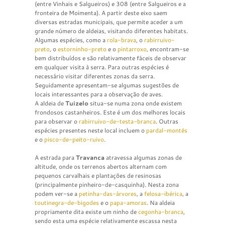
(entre Vinhais e Salgueiros) e 308 (entre Salgueiros e a
fronteira de Moimenta). A partir deste eixo saem
diversas estradas municipais, que permite aceder a um
grande número de aldeias, visitando diferentes habitats.
Algumas espécies, como a
rola-brava
, o
rabirruivo-
preto
, o
estorninho-preto
e o
pintarroxo
, encontram-se
bem distribuídos e são relativamente fáceis de observar
em qualquer visita à serra. Para outras espécies é
necessário visitar diferentes zonas da serra.
Seguidamente apresentam-se algumas sugestões de
locais interessantes para a observação de aves.
A aldeia de
Tuizelo
situa-se numa zona onde existem
frondosos castanheiros. Este é um dos melhores locais
para observar o
rabirruivo-de-testa-branca
. Outras
espécies presentes neste local incluem o
pardal-montês
e o
pisco-de-peito-ruivo
.
A estrada para
Travanca
atravessa algumas zonas de
altitude, onde os terrenos abertos alternam com
pequenos carvalhais e plantações de resinosas
(principalmente pinheiro-de-casquinha). Nesta zona
podem ver-se a
petinha-das-árvores
, a
felosa-ibérica
, a
toutinegra-de-bigodes
e o
papa-amoras
. Na aldeia
propriamente dita existe um ninho de
cegonha-branca
,
sendo esta uma espécie relativamente escassa nesta