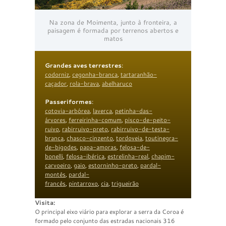
Na zona de Moimenta, junto à fronteira, a
paisagem é formada por terrenos abertos e
matos
Grandes aves terrestres
:
codorniz
,
cegonha-branca
,
tartaranhão-
caçador
,
rola-brava
,
abelharuco
Passeriformes
:
cotovia-arbórea
,
laverca
,
petinha-das-
árvores
,
ferreirinha-comum
,
pisco-de-peito-
ruivo
,
rabirruivo-preto
,
rabirruivo-de-testa-
branca
,
chasco-cinzento
,
tordoveia
,
toutinegra-
de-bigodes
,
papa-amoras
,
felosa-de-
bonelli
,
felosa-ibérica
,
estrelinha-real
,
chapim-
carvoeiro
,
gaio
,
estorninho-preto
,
pardal-
montês
,
pardal-
francês
,
pintarroxo
,
cia
,
trigueirão
Visita:
O principal eixo viário para explorar a serra da Coroa é
formado pelo conjunto das estradas nacionais 316