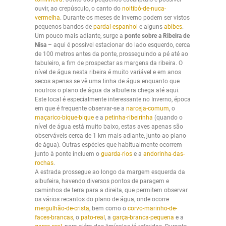
ouvir, ao crepúsculo, o canto do
noitibó-de-nuca-
vermelha
. Durante os meses de Inverno podem ser vistos
pequenos bandos de
pardal-espanhol
e alguns
abibes
.
Um pouco mais adiante, surge a
ponte sobre a Ribeira de
Nisa
– aqui é possível estacionar do lado esquerdo, cerca
de 100 metros antes da ponte, prosseguindo a pé até ao
tabuleiro, a fim de prospectar as margens da ribeira. O
nível de água nesta ribeira é muito variável e em anos
secos apenas se vê uma linha de água enquanto que
noutros o plano de água da albufeira chega até aqui.
Este local é especialmente interessante no Inverno, época
em que é frequente observar-se a
narceja-comum
, o
maçarico-bique-bique
e a
petinha-ribeirinha
(quando o
nível de água está muito baixo, estas aves apenas são
observáveis cerca de 1 km mais adiante, junto ao plano
de água). Outras espécies que habitualmente ocorrem
junto à ponte incluem o
guarda-rios
e a
andorinha-das-
rochas
.
A estrada prossegue ao longo da margem esquerda da
albufeira, havendo diversos pontos de paragem e
caminhos de terra para a direita, que permitem observar
os vários recantos do plano de água, onde ocorre
mergulhão-de-crista
, bem como o
corvo-marinho-de-
faces-brancas
, o
pato-real
, a
garça-branca-pequena
e a