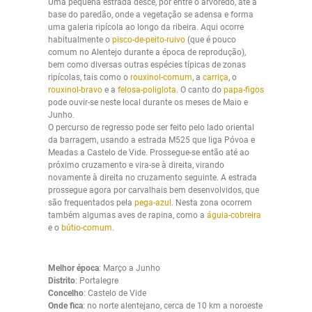
Uma pequena estrada desce, por entre o arvoredo, até à
base do paredão, onde a vegetação se adensa e forma
uma galeria ripícola ao longo da ribeira. Aqui ocorre
habitualmente o
pisco-de-peito-ruivo
(que é pouco
comum no Alentejo durante a época de reprodução),
bem como diversas outras espécies típicas de zonas
ripícolas, tais como o
rouxinol-comum
, a
carriça
, o
rouxinol-bravo
e a
felosa-poliglota
. O canto do
papa-figos
pode ouvir-se neste local durante os meses de Maio e
Junho.
O percurso de regresso pode ser feito pelo lado oriental
da barragem, usando a estrada M525 que liga Póvoa e
Meadas a Castelo de Vide. Prossegue-se então até ao
próximo cruzamento e vira-se à direita, virando
novamente à direita no cruzamento seguinte. A estrada
prossegue agora por carvalhais bem desenvolvidos, que
são frequentados pela
pega-azul
. Nesta zona ocorrem
também algumas aves de rapina, como a
águia-cobreira
e o
bútio-comum
.
Melhor época
: Março a Junho
Distrito
: Portalegre
Concelho
: Castelo de Vide
Onde fica
: no norte alentejano, cerca de 10 km a noroeste