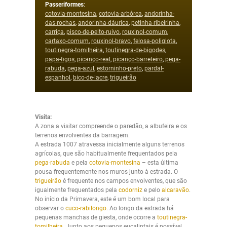
Passeriformes
:
cotovia-montesina
,
cotovia-arbórea
,
andorinha-
das-rochas
,
andorinha-dáurica
,
petinha-ribeirinha
,
carriça
,
pisco-de-peito-ruivo
,
rouxinol-comum
,
cartaxo-comum
,
rouxinol-bravo
,
felosa-poliglota
,
toutinegra-tomilheira
,
toutinegra-de-bigodes
,
papa-figos
,
picanço-real
,
picanço-barreteiro
,
pega-
rabuda
,
pega-azul
,
estorninho-preto
,
pardal-
espanhol
,
bico-de-lacre
,
trigueirão
Visita:
A zona a visitar compreende o paredão, a albufeira e os
terrenos envolventes da barragem.
A estrada 1007 atravessa inicialmente alguns terrenos
agrícolas, que são habitualmente frequentados pela
pega-rabuda
e pela
cotovia-montesina
– esta última
pousa frequentemente nos muros junto à estrada. O
trigueirão
é frequente nos campos envolventes, que são
igualmente frequentados pela
codorniz
e pelo
alcaravão
.
No início da Primavera, este é um bom local para
observar o
cuco-rabilongo
. Ao longo da estrada há
pequenas manchas de giesta, onde ocorre a
toutinegra-
tomilheira
. Junto aos pequenos eucaliptais é possível