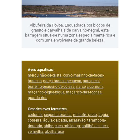
Albufeira da Póvoa. Enquadrada por blocos de
granito e carvalhais de carvalho-negral, esta
barragem situa-se numa zona especialmente rica e
com uma envolvente de grande beleza.
Aves aquáticas
:
mergulhão-de-crista
,
corvo-marinho-de-faces-
brancas
,
garça-branca-pequena
,
garça-real
,
borrelho-pequeno-de-coleira
,
narceja-comum
,
maçarico-bique-bique
,
maçarico-das-rochas
,
guarda-rios
Grandes aves terrestres
:
codorniz
,
cegonha-branca
,
milhafre-preto
,
águia-
cobreira
,
águia-calçada
,
alcaravão
,
tarambola-
dourada
,
abibe
,
cuco-rabilongo
,
noitibó-de-nuca-
vermelha
,
abelharuco