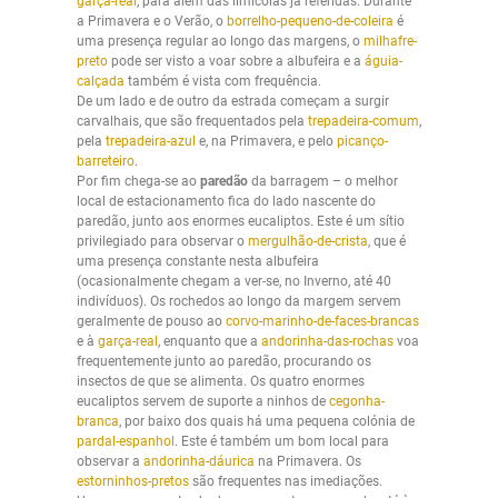
garça-real
, para além das limícolas já referidas. Durante
a Primavera e o Verão, o
borrelho-pequeno-de-coleira
é
uma presença regular ao longo das margens, o
milhafre-
preto
pode ser visto a voar sobre a albufeira e a
águia-
calçada
também é vista com frequência.
De um lado e de outro da estrada começam a surgir
carvalhais, que são frequentados pela
trepadeira-comum
,
pela
trepadeira-azul
e, na Primavera, e pelo
picanço-
barreteiro
.
Por fim chega-se ao
paredão
da barragem – o melhor
local de estacionamento fica do lado nascente do
paredão, junto aos enormes eucaliptos. Este é um sítio
privilegiado para observar o
mergulhão-de-crista
, que é
uma presença constante nesta albufeira
(ocasionalmente chegam a ver-se, no Inverno, até 40
indivíduos). Os rochedos ao longo da margem servem
geralmente de pouso ao
corvo-marinho-de-faces-brancas
e à
garça-real
, enquanto que a
andorinha-das-rochas
voa
frequentemente junto ao paredão, procurando os
insectos de que se alimenta. Os quatro enormes
eucaliptos servem de suporte a ninhos de
cegonha-
branca
, por baixo dos quais há uma pequena colónia de
pardal-espanhol
. Este é também um bom local para
observar a
andorinha-dáurica
na Primavera. Os
estorninhos-pretos
são frequentes nas imediações.