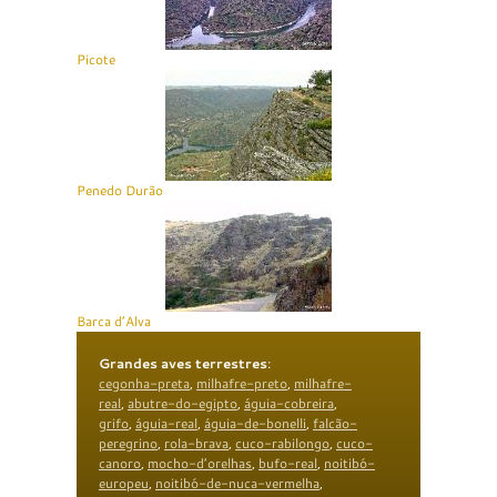
Picote
Penedo Durão
Barca d’Alva
Grandes aves terrestres
:
cegonha-preta
,
milhafre-preto
,
milhafre-
real
,
abutre-do-egipto
,
águia-cobreira
,
grifo
,
águia-real
,
águia-de-bonelli
,
falcão-
peregrino
,
rola-brava
,
cuco-rabilongo
,
cuco-
canoro
,
mocho-d’orelhas
,
bufo-real
,
noitibó-
europeu
,
noitibó-de-nuca-vermelha
,