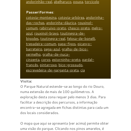
andorinhão-real
,
abelharuco
,
poupa
,
torcicolo
Passeriformes
:
cotovia-montesina
,
cotovia-arbórea
,
andorinha-
das-rochas
,
andorinha-dáurica
,
rouxinol-
comum
,
rabirruivo-preto
,
chasco-preto
,
melro-
azul
,
rouxinol-bravo
,
toutinegra-de-
bigodes
,
toutinegra-real
,
felosa-de-bonelli
,
trepadeira-comum
,
papa-figos
,
picanço-
barreteiro
,
pega-azul
,
gralha-de-bico-
vermelho
,
gralha-de-nuca-
cinzenta
,
corvo
,
estorninho-preto
,
pardal-
francês
,
pintarroxo
,
bico-grossudo
,
escrevedeira-de-garganta-preta
,
cia
Visita:
O Parque Natural estende-se ao longo do rio Douro,
numa extensão de mais de 100 quilómetros. A
exploração desta zona requer pelo menos 3 dias. Para
facilitar a descrição dos percursos, a informação
encontra-se agregada em fichas distintas para cada um
dos locais considerados.
O mapa que aqui se apresenta (ver acima) permite obter
uma visão do parque. Clicando nos pinos amarelos, é