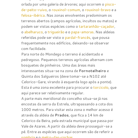
orlada por uma galeria de árvores; aqui ocorrem o
pisco-
de-peito-ruivo
, o
rouxinol-comum
, o
rouxinol-bravo
e a
felosa-ibérica
. Nas zonas envolventes predominam os
terrenos abertos (campos agrícolas, incultos ou matos) e
podem ser vistas espécies como o
tartaranhão-caçador
,
o
abelharuco
, o
trigueirão
e o
papa-amoras
. Nas aldeias
referidas pode ser visto o
pardal-francês
, que pousa
frequentemente nos edifícios, deixando-se observar
com facilidade.
Para norte do Mondego o terreno é acidentado e
pedregoso. Pequenos terrenos agrícolas alternam com
bosquetes de pinheiros. Uma das áreas mais
interessantes situa-se na zona de
Fornotelheiro
e
Quinta dos Salgueiros (deve tomar-se a N102 até
Celorico-Gare, virando à esquerda logo após a ponte).
Esta é uma zona excelente para procurar o
torcicolo
, que
aqui parece ser relativamente regular.
A parte mais meridional do concelho situa-se já nas
encostas da serra da Estrela, ultrapassando a cota dos
1000 metros. Para visitar esta zona o melhor acesso é
através da aldeia de
Prados
, que fica a 14 km de
Celorico da Beira, pela estrada municipal que passa por
Vale de Azares. A partir da aldeia deve prosseguir-se a
pé. Entre as espécies que aqui ocorrem são de referir a
sombria
e o
melro-das-rochas
.