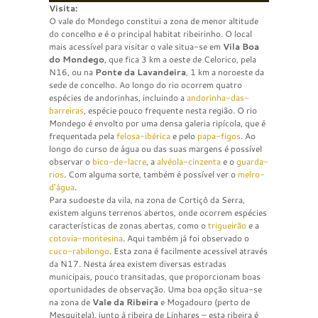
Visita:
O vale do Mondego constitui a zona de menor altitude
do concelho e é o principal habitat ribeirinho. O local
mais acessível para visitar o vale situa-se em
Vila Boa
do Mondego
, que fica 3 km a oeste de Celorico, pela
N16, ou na
Ponte da Lavandeira
, 1 km a noroeste da
sede de concelho. Ao longo do rio ocorrem quatro
espécies de andorinhas, incluindo a
andorinha-das-
barreiras
, espécie pouco frequente nesta região. O rio
Mondego é envolto por uma densa galeria ripícola, que é
frequentada pela
felosa-ibérica
e pelo
papa-figos
. Ao
longo do curso de água ou das suas margens é possível
observar o
bico-de-lacre
, a
alvéola-cinzenta
e o
guarda-
rios
. Com alguma sorte, também é possível ver o
melro-
d’água
.
Para sudoeste da vila, na zona de Cortiçô da Serra,
existem alguns terrenos abertos, onde ocorrem espécies
características de zonas abertas, como o
trigueirão
e a
cotovia-montesina
. Aqui também já foi observado o
cuco-rabilongo
. Esta zona é facilmente acessível através
da N17. Nesta área existem diversas estradas
municipais, pouco transitadas, que proporcionam boas
oportunidades de observação. Uma boa opção situa-se
na zona de
Vale da Ribeira
e Mogadouro (perto de
Mesquitela), junto à ribeira de Linhares – esta ribeira é