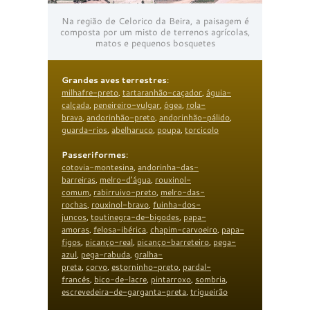
Na região de Celorico da Beira, a paisagem é
composta por um misto de terrenos agrícolas,
matos e pequenos bosquetes
Grandes aves terrestres
:
milhafre-preto
,
tartaranhão-caçador
,
águia-
calçada
,
peneireiro-vulgar
,
ógea
,
rola-
brava
,
andorinhão-preto
,
andorinhão-pálido
,
guarda-rios
,
abelharuco
,
poupa
,
torcicolo
Passeriformes
:
cotovia-montesina
,
andorinha-das-
barreiras
,
melro-d’água
,
rouxinol-
comum
,
rabirruivo-preto
,
melro-das-
rochas
,
rouxinol-bravo
,
fuinha-dos-
juncos
,
toutinegra-de-bigodes
,
papa-
amoras
,
felosa-ibérica
,
chapim-carvoeiro
,
papa-
figos
,
picanço-real
,
picanço-barreteiro
,
pega-
azul
,
pega-rabuda
,
gralha-
preta
,
corvo
,
estorninho-preto
,
pardal-
francês
,
bico-de-lacre
,
pintarroxo
,
sombria
,
escrevedeira-de-garganta-preta
,
trigueirão