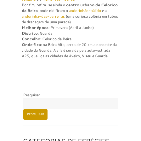
Por fim, refira-se ainda o
centro urbano de Celorico
da Beira
, onde nidificam o
andorinhão-pálido
e a
andorinha-das-barreiras
(uma curiosa colónia em tubos
de drenagem de uma parede).
Melhor época
: Primavera (Abril a Junho)
Distrito
: Guarda
Concelho
: Celorico da Beira
Onde fica
: na Beira Alta, cerca de 20 km a noroeste da
cidade da Guarda. A vila é servida pela auto-estrada
A25, que liga as cidades de Aveiro, Viseu e Guarda
Pesquisar
PESQUISAR