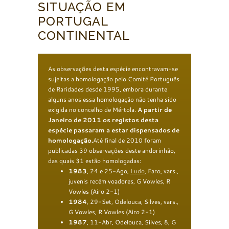
SITUAÇÃO EM
PORTUGAL
CONTINENTAL
As observações desta espécie encontravam-se
sujeitas a homologação pelo Comité Português
de Raridades desde 1995, embora durante
alguns anos essa homologação não tenha sido
exigida no concelho de Mértola.
A partir de
Janeiro de 2011 os registos desta
espécie passaram a estar dispensados de
homologação.
Até final de 2010 foram
publicadas 39 observações deste andorinhão,
das quais 31 estão homologadas:
1983
, 24 e 25-Ago,
Ludo
, Faro, vars.,
juvenis recém voadores, G Vowles, R
Vowles (Airo 2-1)
1984
, 29-Set, Odelouca, Silves, vars.,
G Vowles, R Vowles (Airo 2-1)
1987
, 11-Abr, Odelouca, Silves, 8, G