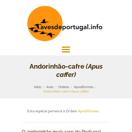
Andorinhão-cafre
(Apus
caffer)
Início
Aves
Ordens
Apodiformes
Andorinhão-cafre (Apus caffer)
Esta espécie pertence à Ordem
Apodiformes
.
O andorinhão mais raro de Portugal