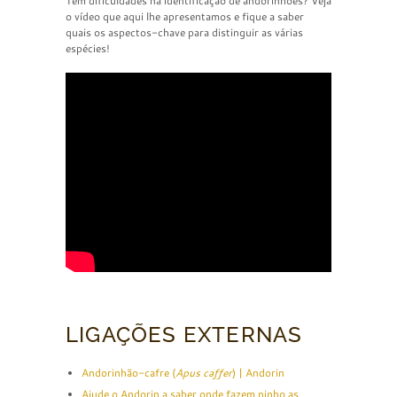
Tem dificuldades na identificação de andorinhões? Veja
o vídeo que aqui lhe apresentamos e fique a saber
quais os aspectos-chave para distinguir as várias
espécies!
LIGAÇÕES EXTERNAS
Andorinhão-cafre (
Apus caffer
) | Andorin
Ajude o Andorin a saber onde fazem ninho as