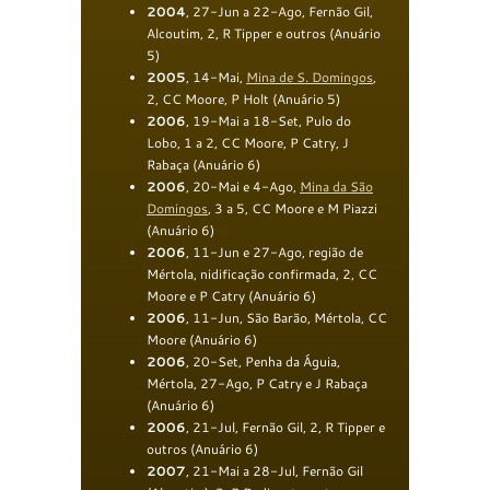
2004
, 27-Jun a 22-Ago, Fernão Gil,
Alcoutim, 2, R Tipper e outros (Anuário
5)
200
5
, 14-Mai,
Mina de S. Domingos
,
2, CC Moore, P Holt (Anuário 5)
2006
, 19-Mai a 18-Set, Pulo do
Lobo, 1 a 2, CC Moore, P Catry, J
Rabaça (Anuário 6)
2006
, 20-Mai e 4-Ago,
Mina da São
Domingos
, 3 a 5, CC Moore e M Piazzi
(Anuário 6)
2006
, 11-Jun e 27-Ago, região de
Mértola, nidificação confirmada, 2, CC
Moore e P Catry (Anuário 6)
2006
, 11-Jun, São Barão, Mértola, CC
Moore (Anuário 6)
2006
, 20-Set, Penha da Águia,
Mértola, 27-Ago, P Catry e J Rabaça
(Anuário 6)
2006
, 21-Jul, Fernão Gil, 2, R Tipper e
outros (Anuário 6)
2007
, 21-Mai a 28-Jul, Fernão Gil