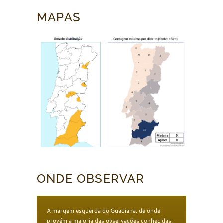
MAPAS
ONDE OBSERVAR
A margem esquerda do Guadiana, de onde
provém a maioria das observações conhecidas,