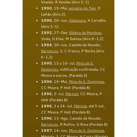
Vowles, R Vowles (Airo 2-1)
1990
, 19-Mai,
estuário do Tejo
, D
Leitão (Airo 2)
1990
, 26-Jun,
Vilamoura
, A Carvalho
(Airo 3-1)
1992
, 27-Dez,
Ribeira de Moinhos
,
Sines, G Elias, M Santos (Airo 6-1,2)
1994
, 30-Jun, Castelo de Noudar,
Barrancos
, 3, C Franco, P Rocha (Airo
6-1,2)
1995
, 13 a 16-Jul,
M
ina de S
.
Domingos
, nidificação confirmada, CC
Moore e outros, (Pardela 5)
1996
, 19-Mai,
Mina de S. Domingos
,
CC Moore, P Holt (Pardela 8)
1996
, 2-Jul,
Mértola
, CC Moore, P
Holt (Pardela 8)
1996
, 3 e 24-Jul,
Mértola
, até 5 ind.,
CC Moore, P Holt (Pardela 8)
1996
, 13-Ago, Castelo de Noudar,
Barrancos
, R Rufino, G Rosa (Pardela 8)
1997
, 14-Jun,
Mina de S. Domingos
,
Mértola, 3, CC Moore, H Costa (Pardela