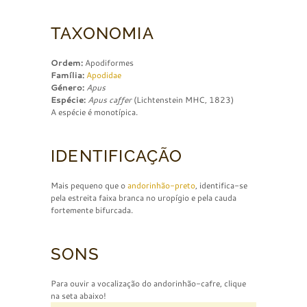
TAXONOMIA
Ordem:
Apodiformes
Família:
Apodidae
Género:
Apus
Espécie:
Apus caffer
(Lichtenstein MHC, 1823)
A espécie é monotípica.
IDENTIFICAÇÃO
Mais pequeno que o
andorinhão-preto
, identifica-se
pela estreita faixa branca no uropígio e pela cauda
fortemente bifurcada.
SONS
Para ouvir a vocalização do andorinhão-cafre, clique
na seta abaixo!