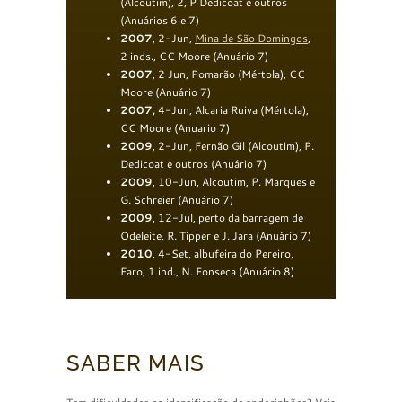
(Alcoutim), 2, P Dedicoat e outros
(Anuários 6 e 7)
2007
, 2-Jun,
Mina de São Domingos
,
2 inds., CC Moore (Anuário 7)
2007
, 2 Jun, Pomarão (Mértola), CC
Moore (Anuário 7)
2007,
4-Jun, Alcaria Ruiva (Mértola),
CC Moore (Anuario 7)
2009
, 2-Jun, Fernão Gil (Alcoutim), P.
Dedicoat e outros (Anuário 7)
2009
, 10-Jun, Alcoutim, P. Marques e
G. Schreier (Anuário 7)
2009
, 12-Jul, perto da barragem de
Odeleite, R. Tipper e J. Jara (Anuário 7)
2010
, 4-Set, albufeira do Pereiro,
Faro, 1 ind., N. Fonseca (Anuário 8)
SABER MAIS