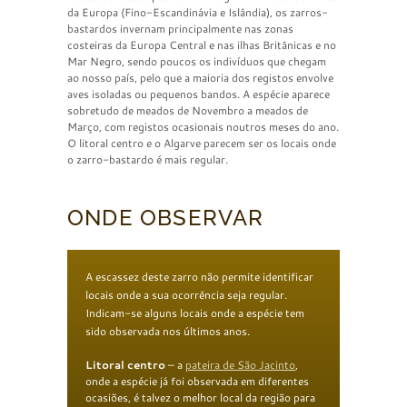
da Europa (Fino-Escandinávia e Islândia), os zarros-
bastardos invernam principalmente nas zonas
costeiras da Europa Central e nas ilhas Britânicas e no
Mar Negro, sendo poucos os indivíduos que chegam
ao nosso país, pelo que a maioria dos registos envolve
aves isoladas ou pequenos bandos. A espécie aparece
sobretudo de meados de Novembro a meados de
Março, com registos ocasionais noutros meses do ano.
O litoral centro e o Algarve parecem ser os locais onde
o zarro-bastardo é mais regular.
ONDE OBSERVAR
A escassez deste zarro não permite identificar
locais onde a sua ocorrência seja regular.
Indicam-se alguns locais onde a espécie tem
sido observada nos últimos anos.
L
itoral centro
– a
pateira de São Jacinto
,
onde a espécie já foi observada em diferentes
ocasiões, é talvez o melhor local da região para