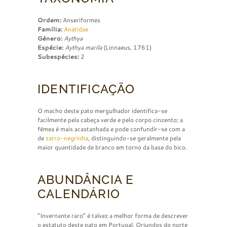
Ordem:
Anseriformes
Família:
Anatidae
Género:
Aythya
Espécie:
Aythya marila
(Linnaeus, 1761)
Subespécies:
2
IDENTIFICAÇÃO
O macho deste pato mergulhador identifica-se
facilmente pela cabeça verde e pelo corpo cinzento; a
fêmea é mais acastanhada e pode confundir-se com a
de
zarro-
negrinha
, distinguindo-se geralmente pela
maior quantidade de branco em torno da base do bico.
ABUNDÂNCIA E
CALENDÁRIO
“Invernante raro” é talvez a melhor forma de descrever
o estatuto deste pato em Portugal. Oriundos do norte