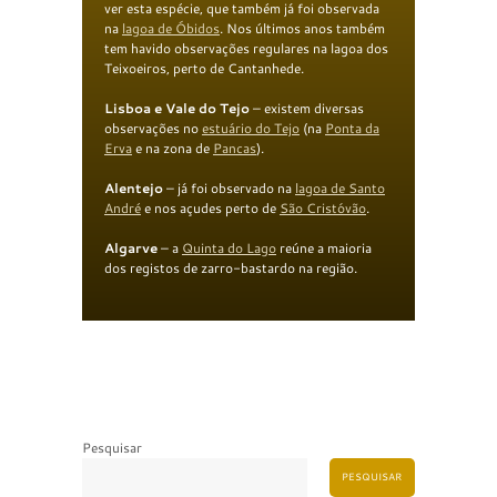
ver esta espécie, que também já foi observada
na
lagoa de Óbidos
. Nos últimos anos também
tem havido observações regulares na lagoa dos
Teixoeiros, perto de Cantanhede.
Lisboa e Vale do Tejo
– existem diversas
observações no
estuário do Tejo
(na
Ponta da
Erva
e na zona de
Pancas
).
Alentejo
– já foi observado na
lagoa de Santo
André
e nos açudes perto de
São Cristóvão
.
Algarve
– a
Quinta do Lago
reúne a maioria
dos registos de zarro-bastardo na região.
Pesquisar
PESQUISAR