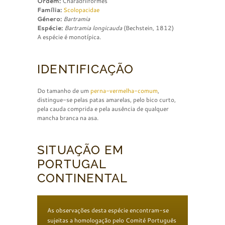
Ordem:
Charadriiformes
Família:
Scolopacidae
Género:
Bartramia
Espécie:
Bartramia longicauda
(Bechstein, 1812)
A espécie é monotípica.
IDENTIFICAÇÃO
Do tamanho de um
perna-vermelha-comum
,
distingue-se pelas patas amarelas, pelo bico curto,
pela cauda comprida e pela ausência de qualquer
mancha branca na asa.
SITUAÇÃO EM
PORTUGAL
CONTINENTAL
As observações desta espécie encontram-se
sujeitas a homologação pelo Comité Português