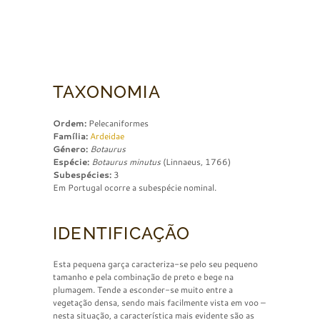
TAXONOMIA
Ordem:
Pelecaniformes
Família:
Ardeidae
Género:
Botaurus
Espécie:
Botaurus minutus
(Linnaeus, 1766)
Subespécies:
3
Em Portugal ocorre a subespécie nominal.
IDENTIFICAÇÃO
Esta pequena garça caracteriza-se pelo seu pequeno
tamanho e pela combinação de preto e bege na
plumagem. Tende a esconder-se muito entre a
vegetação densa, sendo mais facilmente vista em voo –
nesta situação, a característica mais evidente são as