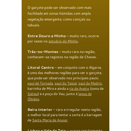
O garçote pode ser observado com mais
facilidade em zonas húmidas com ampla
vegetação emergente, como caniçais ou
tabuais.
E
ntre Douro e Minho
– muito raro, ocorre
por vezes no
estuário do Minho
.
T
rás-os-Montes
– muito raro na região,
conhecem-se registos na região de Chaves.
Litoral Centro
– em conjunto com o Algarve,
é uma das melhores regiões para ver o garçote,
que pode ser observado nos principais pauis:
paul de Tornada
,
paul do Taipal
,
paul da Madriz
,
barrinha de Mira e ainda a
ria de Aveiro
(zona de
Salreu
) e a poça do Vau, junto à
lagoa de
Óbidos
.
B
eira interior
– raro e irregular nesta região,
o melhor local para tentar a sorte é a barragem
de
Santa Maria de Aguiar
.
Lisboa e Vale do Tejo
– ocorre regularmente