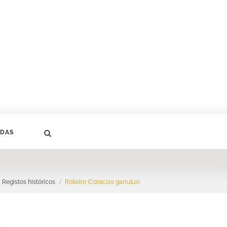
DAS
Registos históricos
Rolieiro (Coracias garrulus)