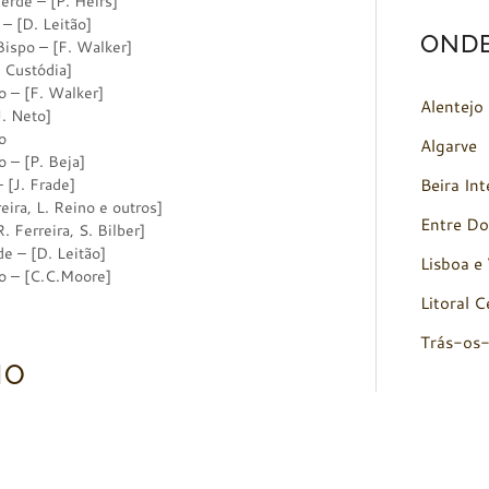
e – [P. Heirs]
[D. Leitão]
OND
po – [F. Walker]
Custódia]
 [F. Walker]
Alentejo
 Neto]
o
Algarve
 [P. Beja]
Beira Int
J. Frade]
 L. Reino e outros]
Entre Do
rreira, S. Bilber]
 [D. Leitão]
Lisboa e 
– [C.C.Moore]
Litoral C
Trás-os
NO