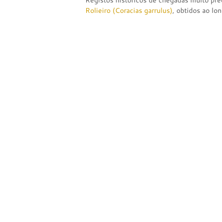
Registos históricos de chegadas muito pre
Rolieiro (Coracias garrulus)
, obtidos ao lo