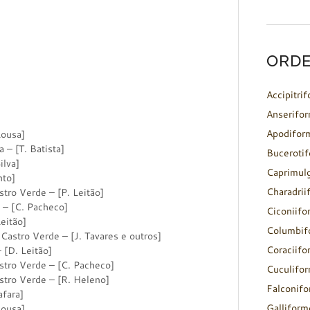
ORDE
Accipitri
Anserifo
Apodifor
ousa]
 [T. Batista]
Buceroti
lva]
Caprimul
to]
Charadrii
 Verde – [P. Leitão]
 [C. Pacheco]
Ciconiifo
itão]
Columbif
o Verde – [J. Tavares e outros]
Coraciifo
. Leitão]
 Verde – [C. Pacheco]
Cuculifo
 Verde – [R. Heleno]
Falconif
fara]
Galliform
ousa]