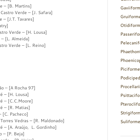
 [B. Martins]
Gaviifor
ro Verde – [J. Safara]
Gruiform
– [J.T. Tavares]
Otidifor
try]
 Verde – [H. Lousa]
Passerif
[L. Almeida]
Pelecani
o Verde – [L. Reino]
Phaethon
Phoenico
Piciforme
Podicipe
Procellar
– [A Rocha 97]
 [H. Lousa]
Psittacif
– [C.C.Moore]
Pteroclif
 [R. Matias]
Strigifor
C. Pacheco]
res Vedras – [R. Maldonado]
Suliform
A. Araújo, L. Gordinho]
 [P. Beja]