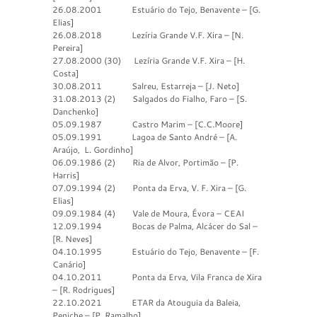
26.08.2001 Estuário do Tejo, Benavente – [G.
Elias]
26.08.2018 Lezíria Grande V.F. Xira – [N.
Pereira]
27.08.2000 (30) Lezíria Grande V.F. Xira – [H.
Costa]
30.08.2011 Salreu, Estarreja – [J. Neto]
31.08.2013 (2) Salgados do Fialho, Faro – [S.
Danchenko]
05.09.1987 Castro Marim – [C.C.Moore]
05.09.1991 Lagoa de Santo André – [A.
Araújo, L. Gordinho]
06.09.1986 (2) Ria de Alvor, Portimão – [P.
Harris]
07.09.1994 (2) Ponta da Erva, V. F. Xira – [G.
Elias]
09.09.1984 (4) Vale de Moura, Évora – CEAI
12.09.1994 Bocas de Palma, Alcácer do Sal –
[R. Neves]
04.10.1995 Estuário do Tejo, Benavente – [F.
Canário]
04.10.2011 Ponta da Erva, Vila Franca de Xira
– [R. Rodrigues]
22.10.2021 ETAR da Atouguia da Baleia,
Peniche – [P. Ramalho]