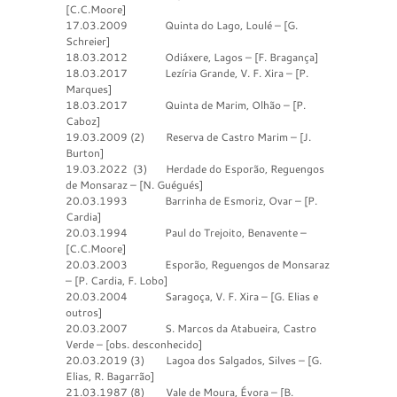
[C.C.Moore]
17.03.2009 Quinta do Lago, Loulé – [G.
Schreier]
18.03.2012 Odiáxere, Lagos – [F. Bragança]
18.03.2017 Lezíria Grande, V. F. Xira – [P.
Marques]
18.03.2017 Quinta de Marim, Olhão – [P.
Caboz]
19.03.2009 (2) Reserva de Castro Marim – [J.
Burton]
19.03.2022 (3) Herdade do Esporão, Reguengos
de Monsaraz – [N. Guégués]
20.03.1993 Barrinha de Esmoriz, Ovar – [P.
Cardia]
20.03.1994 Paul do Trejoito, Benavente –
[C.C.Moore]
20.03.2003 Esporão, Reguengos de Monsaraz
– [P. Cardia, F. Lobo]
20.03.2004 Saragoça, V. F. Xira – [G. Elias e
outros]
20.03.2007 S. Marcos da Atabueira, Castro
Verde – [obs. desconhecido]
20.03.2019 (3) Lagoa dos Salgados, Silves – [G.
Elias, R. Bagarrão]
21.03.1987 (8) Vale de Moura, Évora – [B.