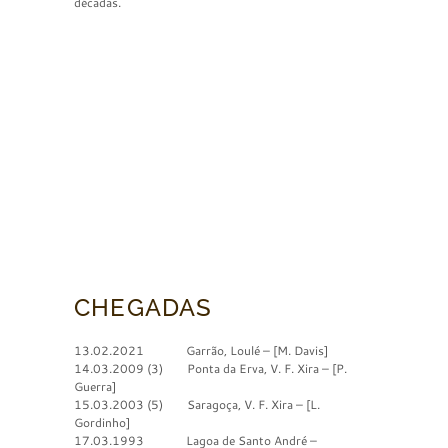
décadas.
CHEGADAS
13.02.2021 Garrão, Loulé – [M. Davis]
14.03.2009 (3) Ponta da Erva, V. F. Xira – [P.
Guerra]
15.03.2003 (5) Saragoça, V. F. Xira – [L.
Gordinho]
17.03.1993 Lagoa de Santo André –