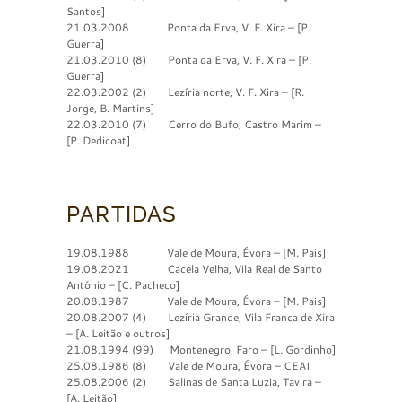
Santos]
21.03.2008 Ponta da Erva, V. F. Xira – [P.
Guerra]
21.03.2010 (8) Ponta da Erva, V. F. Xira – [P.
Guerra]
22.03.2002 (2) Lezíria norte, V. F. Xira – [R.
Jorge, B. Martins]
22.03.2010 (7) Cerro do Bufo, Castro Marim –
[P. Dedicoat]
PARTIDAS
19.08.1988 Vale de Moura, Évora – [M. Pais]
19.08.2021 Cacela Velha, Vila Real de Santo
António – [C. Pacheco]
20.08.1987 Vale de Moura, Évora – [M. Pais]
20.08.2007 (4) Lezíria Grande, Vila Franca de Xira
– [A. Leitão e outros]
21.08.1994 (99) Montenegro, Faro – [L. Gordinho]
25.08.1986 (8) Vale de Moura, Évora – CEAI
25.08.2006 (2) Salinas de Santa Luzia, Tavira –
[A. Leitão]