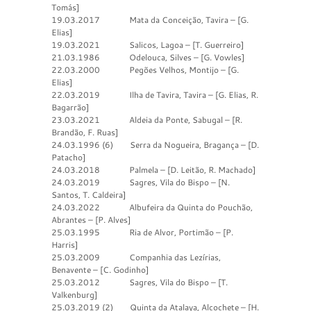
Tomás]
19.03.2017 Mata da Conceição, Tavira – [G.
Elias]
19.03.2021 Salicos, Lagoa – [T. Guerreiro]
21.03.1986 Odelouca, Silves – [G. Vowles]
22.03.2000 Pegões Velhos, Montijo – [G.
Elias]
22.03.2019 Ilha de Tavira, Tavira – [G. Elias, R.
Bagarrão]
23.03.2021 Aldeia da Ponte, Sabugal – [R.
Brandão, F. Ruas]
24.03.1996 (6) Serra da Nogueira, Bragança – [D.
Patacho]
24.03.2018 Palmela – [D. Leitão, R. Machado]
24.03.2019 Sagres, Vila do Bispo – [N.
Santos, T. Caldeira]
24.03.2022 Albufeira da Quinta do Pouchão,
Abrantes – [P. Alves]
25.03.1995 Ria de Alvor, Portimão – [P.
Harris]
25.03.2009 Companhia das Lezírias,
Benavente – [C. Godinho]
25.03.2012 Sagres, Vila do Bispo – [T.
Valkenburg]
25.03.2019 (2) Quinta da Atalaya, Alcochete – [H.