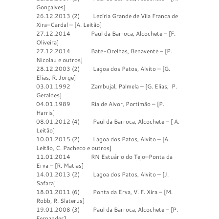
Gonçalves]
26.12.2013 (2) Lezíria Grande de Vila Franca de
Xira–Cardal – [A. Leitão]
27.12.2014 Paul da Barroca, Alcochete – [F.
Oliveira]
27.12.2014 Bate-Orelhas, Benavente – [P.
Nicolau e outros]
28.12.2003 (2) Lagoa dos Patos, Alvito – [G.
Elias, R. Jorge]
03.01.1992 Zambujal, Palmela – [G. Elias, P.
Geraldes]
04.01.1989 Ria de Alvor, Portimão – [P.
Harris]
08.01.2012 (4) Paul da Barroca, Alcochete – [ A.
Leitão]
10.01.2015 (2) Lagoa dos Patos, Alvito – [A.
Leitão, C. Pacheco e outros]
11.01.2014 RN Estuário do Tejo–Ponta da
Erva – [R. Matias]
14.01.2013 (2) Lagoa dos Patos, Alvito – [J.
Safara]
18.01.2011 (6) Ponta da Erva, V. F. Xira – [M.
Robb, R. Slaterus]
19.01.2008 (3) Paul da Barroca, Alcochete – [P.
Fernandes]