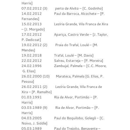
Harris]
07.02.2012 (3) perto de Alvito – [C. Godinho]
14.02.2012 Paul da Barroca, Alcochete – [P.
Fernandes]
15.02.2013 Lezíria Grande, Vila Franca de Xira
– [J. Morgado]
17.02.2012 Apariça, Castro Verde – [J. Taylor,
P. Dedicoat]
19.02.2012 (2) Praia do Trafal, Loulé – [M.
Mendes]
19.02.2018 Trafal, Loulé – [M. Davis]
22.02.2012 Salreu, Estarreja – [P. Moreira]
24.02.1996 Zambujal, Palmela – [C.C. Moore,
G. Elias]
26.02.2000 (10) Marateca, Palmela [G. Elias, P.
Pessoa]
26.02.2011 (2) Lezíria Grande, Vila Franca de
Xira – [P. Ramalho]
01.03.1991 Ria de Alvor, Portimão – [P.
Harris]
03.03.1989 (9) Ria de Alvor, Portimão – [P.
Harris]
04.03.2005 Paul do Boquilobo, Golegã – [C.
Noivo, J. Siddle]
05.03.1989 Paul do Trejoito, Benavente –