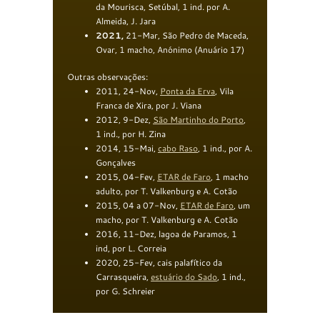
da Mourisca, Setúbal, 1 ind. por A.
Almeida, J. Jara
2021,
21-Mar, São Pedro de Maceda,
Ovar, 1 macho, Anónimo (Anuário 17)
Outras observações:
201
1
,
24-Nov,
Ponta da Erva
,
Vila
Franca de Xira, por J. Viana
2012, 9-Dez,
São Martinho do Porto
,
1 ind., por H. Zina
2014, 15-Mai,
cabo Raso
, 1 ind., por A.
Gonçalves
2015, 04-Fev,
ETAR de Faro
, 1 macho
adulto, por T. Valkenburg e A. Cotão
2015, 04 a 07-Nov,
E
TAR de
Faro
, um
macho, por T. Valkenburg e A. Cotão
2016, 11-Dez, lagoa de Paramos, 1
ind, por L. Correia
2020, 25-Fev, cais palafítico da
Carrasqueira,
estuário do Sado
, 1 ind.,
por G. Schreier