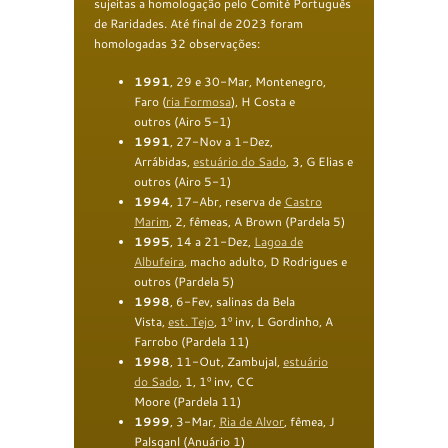
sujeitas a homologação pelo Comité Português
de Raridades. Até final de 2023 foram
homologadas 32 observações:
1991
, 29 e 30-Mar, Montenegro,
Faro (
ria Formosa
), H Costa e
outros (Airo 5-1)
1991
, 27-Nov a 1-Dez,
Arrábidas,
estuário do Sado
, 3, G Elias e
outros (Airo 5-1)
1994
, 17-Abr, reserva de
Castro
Marim
, 2, fêmeas, A Brown (Pardela 5)
1995
, 14 a 21-Dez,
Lagoa de
Albufeira
, macho adulto, D Rodrigues e
outros (Pardela 5)
1998
, 6-Fev, salinas da Bela
Vista,
est
.
Tejo
, 1º inv, L Gordinho, A
Farrobo (Pardela 11)
1998
, 11-Out, Zambujal,
estuário
do
Sado
, 1, 1º inv, CC
Moore (Pardela 11)
1999
, 3-Mar,
Ria de Alvor
, fêmea, J
Palsganl (Anuário 1)