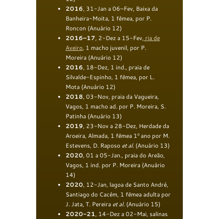
2016
, 31-Jan a 06–Fev, Baixa da
Banheira-Moita, 1 fêmea, por P.
Roncon (Anuário 12)
2016–17
, 2-Dez a 15-Fev,
ria de
Aveiro
, 1 macho juvenil, por P.
Moreira (Anuário 12)
2016
, 18-Dez, 1 ind., praia de
Silvalde-Espinho, 1 fêmea, por L.
Mota (Anuário 12)
2018
, 03-Nov, praia da Vagueira,
Vagos, 1 macho ad. por P. Moreira, S.
Patinha (Anuário 13)
2019
, 23-Nov a 28-Dez, Herdade da
Aroeira, Almada, 1 fêmea 1º ano por M.
Estevens, D. Raposo
et al
. (Anuário 13)
2020
, 01 a 05-Jan., praia do Areão,
Vagos, 1 ind. por P. Moreira (Anuário
14)
2020
, 12-Jan, lagoa de Santo André,
Santiago do Cacém, 1 fêmea adulta por
J. Jata, T. Pereira
et al.
(Anuário 15)
2020-21
, 14-Dez a 02-Mai, salinas