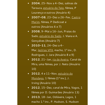
2004
, 25-Nov a 4-Dez, salinas de
Tarouca,
estuário do Tejo
, fêmea, P
Lourenço e outros (Anuário 4)
2007-08
, 23-Dez a 26-Fev,
Castro
Marim
, fêmea, P Dedicoat e
outros (Anuários 6 e 7)
2008
, 9-Mai a 16-Jun, Praias do
Sado,
estuário do Sado
, J. Viana e A.
Gonçalves (Anuário 7)
2010-11
, 24-Dez a 4-
Mar,
lezírias
VFX
, macho, 1º inv., D.
Rodrigues, J. Jara (Anuário 8 e 9)
2012
, 21-Jan,
ria de Aveiro
, Canal de
Mira, uma fêmea, por J. Neto (Anuário
10)
2012
, 4 e 11-Nov,
estuário do
Mondego
, 1 fêmea (1º inv.), J.
Irving (Anuário 10)
2012
, 15-Dez, canal de Mira, Vagos, 1
fêmea por D. Guimarães (Anuário 13)
2013
, 18-Jan, Odiáxere, Lagos, 1
macho 1.º inv., P. Hudson, S. Hudson