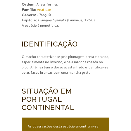
Ordem:
Anseriformes
Família:
Anatidae
Género:
Clangula
Espécie:
Clangula hyemalis
(Linnaeus, 1758)
A espécie é monotípica.
IDENTIFICAÇÃO
O macho caracteriza-se pela plumagem preta e branca,
especialmente no Inverno, e pela mancha rosada no
bico. A fêmea tem o dorso acastanhado e identifica-se
pelas faces brancas com uma mancha preta.
SITUAÇÃO EM
PORTUGAL
CONTINENTAL
As observações desta espécie encontram-se