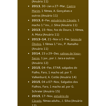
(Anuário 11)
2013
, 30-Jan a 27-Mar,
Castro
Marim
, 1 fêmea, A. Gonçalves e
outros (Anuário 11)
2013
, 8-Fev,
estuário do Cávado
, 1
macho 1.º inv., J. Silva (Anuário 11)
2013
, 15-Nov, foz do Douro, 1 fêmea,
A. Mota (Anuário 11)
2013-14
, 21-Nov a 1-Fev,
lagoa de
Óbidos
, 1 fêmea 1.º inv., P. Ramalho
(Anuário 11)
2014
, 23 a 29-Dez,
salinas de Vasa-
Sacos
, 1 juv., por J. Jara e outros
(Anuário 12)
2015
, 04-Fev, ETAR, salgados do
Fialho, Faro, 1 macho ad. por T.
Valkenburd, A. Cotão (Anuário 14)
2015
, 04 a 07-Nov, Salgados dos
Fialhos, Faro, 1 macho ad. por G.
Schreier (Anuário 15)
2015
, 17-Nov,
estuário do
Cávado
, fêmea adulta., J. Silva (Anuário
12)