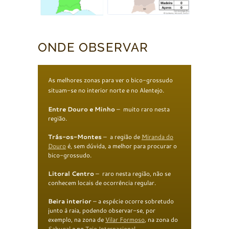
ONDE OBSERVAR
As melhores zonas para ver o bico-grossudo
situam-se no interior norte e no Alentejo.
Entre Douro e Minho
– muito raro nesta
região.
Trás-os-Monte
s
– a região de
Miranda do
Douro
é, sem dúvida, a melhor para procurar o
bico-grossudo.
Litoral Centro
– raro nesta região, não se
conhecem locais de ocorrência regular.
Beira interior
– a espécie ocorre sobretudo
junto à raia, podendo observar-se, por
exemplo, na zona de
Vilar Formoso
, na zona do
Sabugal
e no
Tejo Internacional
.