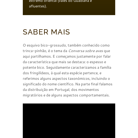
extremo oriental (vales do Guadiana e
afluentes).
SABER MAIS
O esquivo bico-grossudo, também conhecido como
trinca-pinhão, é o tema da
Conversa sobre aves
que
aqui partilhamos. E começamos justamente por falar
da característica que mais se destaca: o espesso e
potente bico. Seguidamente caracterizamos a família
dos fringilídeos, à qual esta espécie pertence, e
referimos alguns aspectos taxonómicos, incluindo o
significado do nome científico. Na parte final falamos
da distribuição em Portugal, dos movimentos
migratórios e de alguns aspectos comportamentais.