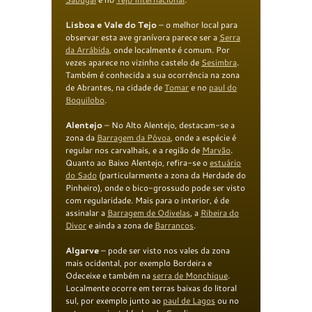
Lisboa e Vale do Tejo
– o melhor local para
observar esta ave granívora parece ser a
Serra
da Arrábida
, onde localmente é comum. Por
vezes aparece no vizinho castelo de
Sesimbra
.
Também é conhecida a sua ocorrência na zona
de Abrantes, na cidade de
Tomar
e no
paul
do
Boquilobo
.
Alentejo
– No Alto Alentejo, destacam-se a
zona da
Barragem da Póvoa
, onde a espécie é
regular nos carvalhais, e a região de
Marvão
.
Quanto ao Baixo Alentejo, refira-se o
estuário
do Sado
(particularmente a zona da Herdade do
Pinheiro), onde o bico-grossudo pode ser visto
com regularidade. Mais para o interior, é de
assinalar a
Barragem de
Odivelas
, a
Ribeira
do
Divor
e ainda a zona de
Barrancos
.
Algarve
– pode ser visto nos vales da zona
mais ocidental, por exemplo Bordeira e
Odeceixe e também na
serra de
Monchique
.
Localmente ocorre em terras baixas do litoral
sul, por exemplo junto ao
paul de Lagos
ou no