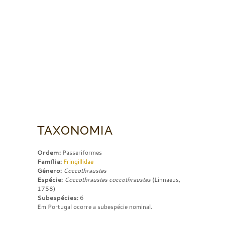
TAXONOMIA
Ordem:
Passeriformes
Família:
Fringillidae
Género:
Coccothraustes
Espécie:
Coccothraustes coccothraustes
(Linnaeus,
1758)
Subespécies:
6
Em Portugal ocorre a subespécie nominal.