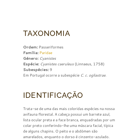
TAXONOMIA
Ordem:
Passeriformes
Família:
Paridae
Género:
Cyanistes
Espécie:
Cyanistes caeruleus
(Linnaeus, 1758)
Subespécies:
9
Em Portugal ocorre a subespécie
C. c. ogliastrae
.
IDENTIFICAÇÃO
Trata-se de uma das mais coloridas espécies na nossa
avifauna florestal. A cabeça possui um barrete azul,
lista ocular preta e a face branca, enquadradas por um
colar preto conferindo-lhe uma máscara facial, típica
de alguns chapins. O peito e o abdómen são
amarelados, enquanto o dorso é cinzento-azulado.