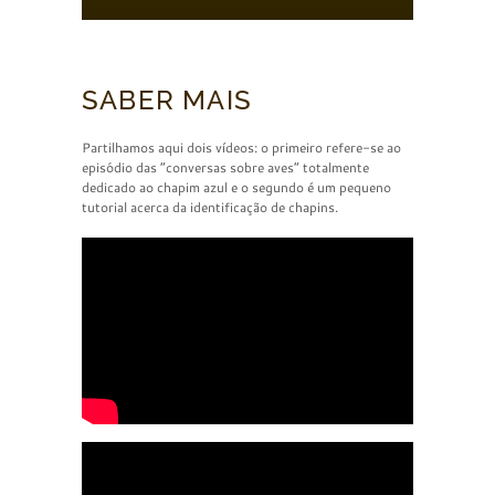
SABER MAIS
Partilhamos aqui dois vídeos: o primeiro refere-se ao
episódio das “conversas sobre aves” totalmente
dedicado ao chapim azul e o segundo é um pequeno
tutorial acerca da identificação de chapins.