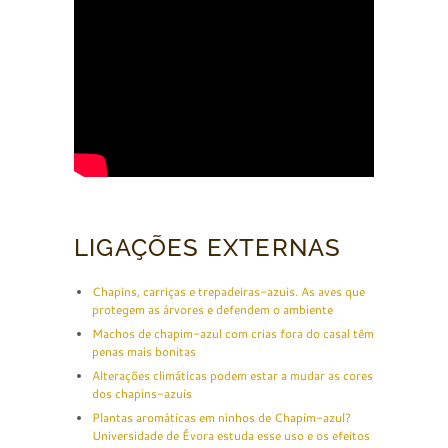
LIGAÇÕES EXTERNAS
Chapins, carriças e trepadeiras-azuis. As aves que
protegem as árvores e defendem o ambiente
Machos de chapim-azul com crias fora do casal têm
penas mais bonitas
Alterações climáticas podem estar a mudar as cores
dos chapins-azuis
Plantas aromáticas em ninhos de Chapim-azul?
Universidade de Évora estuda esse uso e os efeitos