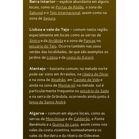
Beira interior
– espécie abundante em alguns
locais, como as
Portas de R
ó
dão
, a zona do
Sabugal
e o
Tejo
Internacional
, assim como na
zona de
Segura
.
L
isboa e vale do Tej
o
– comum nesta região,
especialmente em locais como as serras de
Sintra
e da
Arrábida
e a zona de
Pancas
no
estuário do Tejo
. Ocorre também nas zona
verdes das localidades, de que são exemplos os
jardins de
Lisboa
e da
costa do Estoril
.
Alentejo
– bastante comum; na metade norte
pode ser visto em Arraiolos, na
ribeira do Divor
e na zona de
Alpalhão
, em
Castelo de Vide
e
ainda na zona de
Montargil
; na metade sul é
particularmente frequente no
estuário do Sado
e na serra de Grândola, ocorrendo ainda junto à
lagoa de Santo André
.
Algarve
– comum em alguns locais, como as
serras de
Monchique
e do
Caldeirão
, a Fonte
Benémola e a
Quinta do
Lago
, assim como nos
vales da costa vicentina, nomeadamente os
vales da Bordeira e da ribeira de Odeceixe.