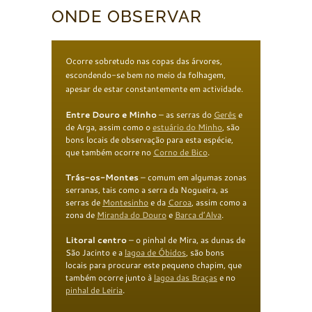
ONDE OBSERVAR
Ocorre sobretudo nas copas das árvores,
escondendo-se bem no meio da folhagem,
apesar de estar constantemente em actividade.
Entre Douro e Minho
– as serras do
Gerês
e
de Arga, assim como o
estuário do Minho
, são
bons locais de observação para esta espécie,
que também ocorre no
Corno de Bico
.
Trás-os-Montes
– comum em algumas zonas
serranas, tais como a serra da Nogueira, as
serras de
Montesinho
e da
Coroa
, assim como a
zona de
Miranda do Douro
e
Barca d’Alva
.
Litoral centro
– o pinhal de Mira, as dunas de
São Jacinto e a
lagoa de Óbidos
, são bons
locais para procurar este pequeno chapim, que
também ocorre junto à
lagoa das Braças
e no
pinhal de Leiria
.