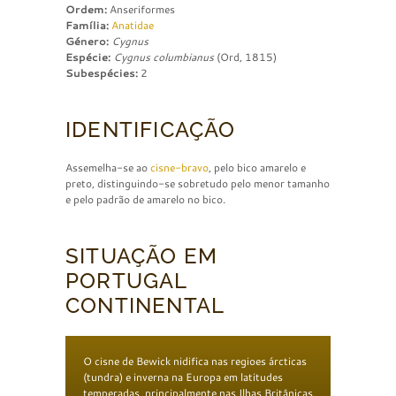
Ordem:
Anseriformes
Família:
Anatidae
Género:
Cygnus
Espécie:
Cygnus columbianus
(Ord, 1815)
Subespécies:
2
IDENTIFICAÇÃO
Assemelha-se ao
cisne-bravo
, pelo bico amarelo e
preto, distinguindo-se sobretudo pelo menor tamanho
e pelo padrão de amarelo no bico.
SITUAÇÃO EM
PORTUGAL
CONTINENTAL
O cisne de Bewick nidifica nas regioes árcticas
(tundra) e inverna na Europa em latitudes
temperadas, principalmente nas Ilhas Britânicas