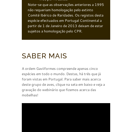
Note-se que as observações anteriores a 1995
não requeriam homologação pelo extinto
Comité Ibérico de Raridades. Os registos desta
espécie efectuados em Portugal Continental a
partir de 1 de Janeiro de 2013 deixam de estar
sujeitos a homologação pelo CPR.
SABER MAIS
A ordem Gaviiformes compreende apenas cinco
espécies em todo o mundo. Destas, há três que já
foram vistas em Portugal. Para saber mais acerca
deste grupo de aves, clique na seta em baixo e veja a
gravação do webinário que fizemos acerca das
mobelhas!