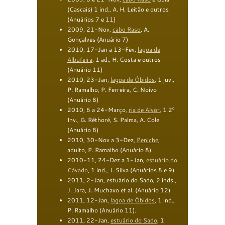
(Cascais)
1 ind., A. H. Leitão e outros
(Anuários 7 e
11)
2009
, 21-Nov,
cabo Raso
, A.
Gonçalves (Anuário
7)
2010, 17-Jan a 13-Fev,
lagoa de
Albufeira
, 1 ad., H. Costa e outros
(Anuário 11)
2010
, 23-Jan,
lagoa de Óbidos
, 1 juv.,
P. Ramalho, P. Ferreira, C. Noivo
(Anuário 8)
2010
, 6 a 24-Março,
ria de Alvor
, 1 2º
Inv., G. Réthoré, S. Palma, A. Cole
(Anuário 8)
2010
, 30-Nov a 3-Dez,
Peniche
,
adulto, P. Ramalho (Anuário 8)
2010
-11
, 24-Dez
a 1-Jan
,
estuário do
Cávado
, 1 ind., J. Silva
(Anuários 8 e 9)
2011, 2-Jan, estuário do Sado, 2 inds.,
J. Jara, J. Muchaxo et al. (Anuário 12)
2011, 12-Jan,
lagoa de Óbidos
, 1 ind.,
P. Ramalho (Anuário 11).
2011
, 22-Jan,
estuário do Sado
, 1