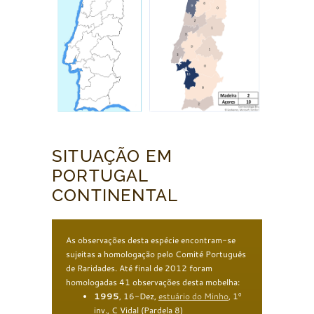
SITUAÇÃO EM
PORTUGAL
CONTINENTAL
As observações desta espécie encontram-se
sujeitas a homologação pelo Comité Português
de Raridades. Até final de 2012 foram
homologadas 41 observações desta mobelha:
1995
, 16-Dez,
estuário do Minho
, 1º
inv., C Vidal
(Pardela 8)