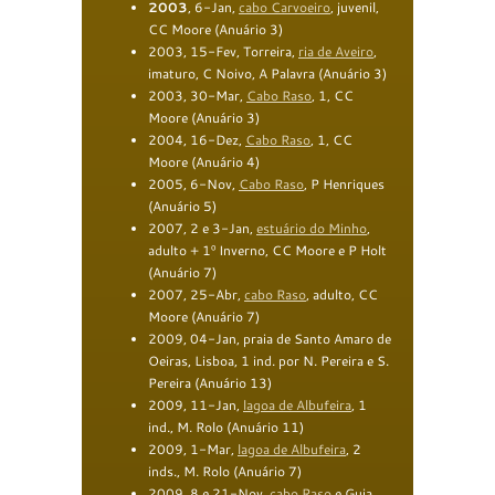
2003
, 6-Jan,
c
abo Carvoeiro
, juvenil,
CC Moore
(
Anu
ário
3
)
2003
, 15-Fev, Torreira,
ria de Aveiro
,
imaturo, C Noivo, A Palavra
(
Anu
ário
3
)
2003
, 30-Mar,
Cabo Raso
, 1, CC
Moore
(
Anu
ário
3
)
2004
, 1
6-Dez,
Cabo Raso
, 1, CC
Moore
(
Anu
ário
4
)
2005
, 6-Nov,
Cabo Raso
, P Henriques
(
Anu
ário
5
)
2007
, 2 e 3-Jan,
estuário do Minho
,
adulto + 1º Inverno, CC Moore e P Holt
(Anuário 7)
2007
, 25-Abr,
cabo Raso
, adulto, CC
Moore (Anuário 7)
2009, 04-Jan, praia de Santo Amaro de
Oeiras, Lisboa, 1 ind. por N. Pereira e S.
Pereira (Anuário 13)
2009, 11-Jan,
lagoa de Albufeira
, 1
ind., M. Rolo (Anuário 11)
2009
, 1-Mar,
lagoa de Albufeira
, 2
in
ds., M. Rolo (Anuário 7)
2009, 8 e 21-Nov,
cabo Raso
e Guia