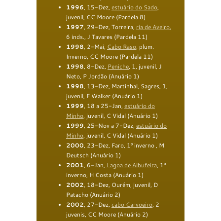
1996
, 15-Dez,
estuário do Sado
,
juvenil, CC Moore
(Pardela 8)
1997
, 29-Dez, Torreira,
ria de Aveiro
,
6 inds., J Tavares
(Pardela
11
)
1998
, 2-Mai,
Cabo Raso
, plum.
Inverno, CC Moore
(Pardela
11
)
1998
, 8-Dez,
Peniche
, 1, juvenil, J
Neto, P Jordão
(
Anu
ário
1
)
1998
, 13-Dez, Martinhal, Sagres, 1,
juvenil, F Walker
(
Anu
ário
1
)
1999
, 18 a 25-Jan,
estuário do
Minho
, juvenil, C Vidal
(
Anu
ário
1
)
1999
, 25-Nov a 7-Dez,
estuário do
Minho
, juvenil, C Vidal
(
Anu
ário
1
)
2000
, 23-Dez, Faro, 1º inverno , M
Deutsch
(
Anu
ário
1
)
2001
, 6-Jan,
Lagoa de Albufeira
, 1º
inverno, H Costa
(
Anu
ári
o
1
)
2002
, 18-Dez, Ourém, juvenil, D
Patacho
(
Anu
ário
2
)
2002
, 27-Dez,
c
abo Carvoeiro
, 2
juvenis, CC Moore
(
Anu
ário
2
)