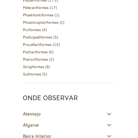
Passeriformes
(173)
Pelecaniformes
(17)
Phaethontiformes
(1)
Phoenicopteriformes
(2)
Piciformes
(4)
Podicipediformes
(5)
Procellariiformes
(16)
Psittaciformes
(6)
Pterocliformes
(2)
Strigiformes
(8)
Suliformes
(5)
ONDE OBSERVAR
Alentejo
Algarve
Beira Interior