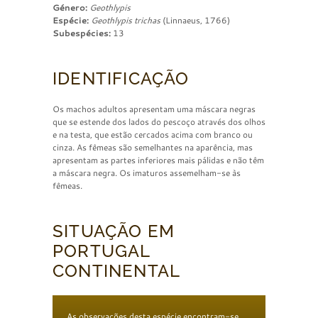
Género:
Geothlypis
Espécie:
Geothlypis trichas
(Linnaeus, 1766)
Subespécies:
13
IDENTIFICAÇÃO
Os machos adultos apresentam uma máscara negras
que se estende dos lados do pescoço através dos olhos
e na testa, que estão cercados acima com branco ou
cinza. As fêmeas são semelhantes na aparência, mas
apresentam as partes inferiores mais pálidas e não têm
a máscara negra. Os imaturos assemelham-se às
fêmeas.
SITUAÇÃO EM
PORTUGAL
CONTINENTAL
As observações desta espécie encontram-se