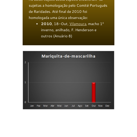
sujeitas a homologação pelo Comité Português
de Raridades. Até final de 2010 foi
homologada uma única observação:
20
1
0
, 18-Out,
Vilamoura
, macho 1º
inverno, anilhado, F. Henderson e
outros (Anuário 8)