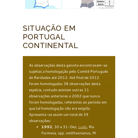
SITUAÇÃO EM
PORTUGAL
CONTINENTAL
As observações desta gaivota encontravam-se
sujeitas a homologação pelo Comité Português
de Raridades até 2012. Até final de 2012
foram homologadas 38 observações desta
espécie, contudo existem outras 11
observações anteriores a 2002 que nunca
foram homologadas, referentes ao período em
que tal homologação não era exigida.
Apresenta-se assim um total de 39
observações:
1992
, 30 e 31-Dez,
Ludo
, Ria
Formosa, spp. smithsonianus, M