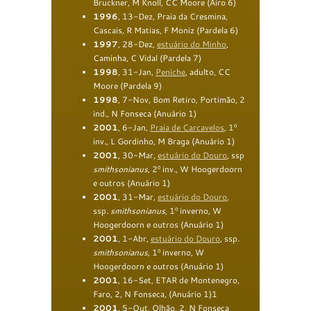
Bruckner, M Knoll, CC
Moore
(
Airo 6
)
1996
, 13-Dez, Praia da Cresmina,
Cascais, R Matias, F Moniz
(
Par
dela
6
)
1997
, 28-Dez,
e
stuário do
Minho
,
Caminha, C Vidal
(
Par
dela
7
)
1998
, 31-Jan,
Peniche
, adulto, CC
Moore
(
Par
dela
9)
1998
, 7-Nov, Bom Retiro, Portimão, 2
ind., N Fonseca
(Anu
á
rio
1
)
2001
, 6-Jan,
Praia de Carcavelos
, 1º
inv., L Gordinho, M Braga
(Anu
á
rio
1
)
2001
, 3
0-Mar,
e
stuário
do Douro
, ssp
smithsonianus
, 2º in
v.
, W Hoogerdoorn
e
outros
(Anu
á
rio
1
)
2001
, 31-Mar,
e
stuário
do Douro
,
ssp.
smithsonianus
, 1º inverno, W
Hoogerdoorn e
outros
(Anu
á
rio
1
)
2001
, 1-Abr,
e
stuário
do Douro
, ssp.
smithsonianus
, 1º inverno, W
Hoogerdoorn e
outros
(Anu
á
rio
1
)
2001
, 16-Set, ETAR de Montenegro,
Faro, 2, N Fonseca,
(Anu
á
rio
1
)
1
2001
, 5-Out, Olhão, 2, N Fonseca