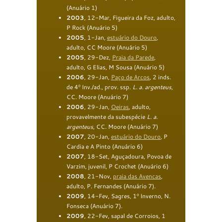
(Anu
á
rio
1
)
2003
, 12-Mar, Figueira da Foz, adulto,
P Rock
(Anu
á
rio
5
)
2005
, 1-Jan,
e
stuário
do Douro
,
adulto, CC Moore
(Anu
á
rio
5
)
2005
, 29-Dez,
Praia da Parede
,
adulto, G Elias, M Sousa
(Anu
á
rio
5
)
2006
, 29-Jan,
Paço de Arcos
, 2 inds.
de 4º
Inv
.
/ad
.
,
prov. ssp.
L. a. argenteus
,
CC.
Moore
(Anuário 7)
2006
, 29-Jan,
Oeiras
, adulto,
provavelmente
da subespécie
L. a.
argenteus
,
CC. Moore
(Anuário 7)
2007
, 20-Jan,
estuário do Douro
, P
Cardia e A Pinto (Anuário 6)
2007
, 18-Set, Aguçadoura, Povoa de
Varzim, juven
il, P Crochet (Anu
á
rio 6)
2008
, 21-Nov,
praia das Avencas
,
adulto,
P. Fernandes
(Anuário 7
).
2009
, 14-Fev,
Sagres, 1º
Inverno,
N.
Fonseca
(Anuário 7
).
2009
, 22-Fev, sapal de Corroios, 1