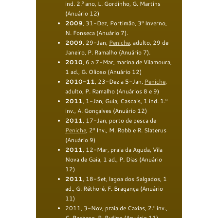
ind. 2.º ano, L. Gordinho, G. Martins
(Anuário 12)
2009
, 31-
Dez, Portimão,
3º
Inverno,
N. Fonseca
(Anuário 7
).
2009
, 29-Jan,
Peniche
,
adulto, 29 de
Janeiro
,
P. Ramalho
(Anuário 7
).
2010
, 6 a 7-Mar, marina de Vilamoura,
1 ad., G. Olioso (Anuário 12)
2010
-11
, 2
3-Dez
a 5-Jan
,
Peniche
,
adulto, P. Ramalho (Anuário
s
8
e 9
)
2011
, 1-Jan, Guia, Cascais, 1 ind. 1.º
inv., A. Gonçalves (Anuário 12)
2011
, 17-Jan, porto de pesca de
Peniche
, 2º Inv., M. Robb e R. Slaterus
(Anuário 9)
2011
, 12-Mar, praia da Aguda, Vila
Nova de Gaia, 1 ad., P. Dias (Anuário
12)
2011
, 18-Set, lagoa dos Salgados, 1
ad., G. Réthoré, F. Bragança (Anuário
11)
2011, 3-Nov, praia de Caxias, 2.º inv.,
C. Pacheco, R. Rufino (Anuário 11)