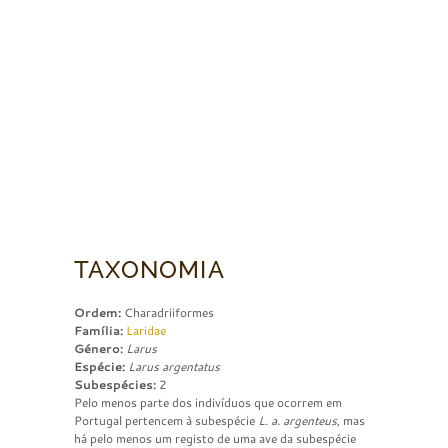
TAXONOMIA
Ordem:
Charadriiformes
Família:
Laridae
Género:
Larus
Espécie:
Larus argentatus
Subespécies:
2
Pelo menos parte dos indivíduos que ocorrem em
Portugal pertencem à subespécie
L. a. argenteus
, mas
há pelo menos um registo de uma ave da subespécie