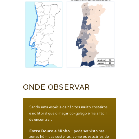
ONDE OBSERVAR
Sendo uma espécie de hábitos muito costeiros,
é no litoral que o maçarico-galego é mais fácil
de encontrar.
Entre Douro e Minho
– pode ser visto nas
zonas húmidas costeiras, como os estuários do