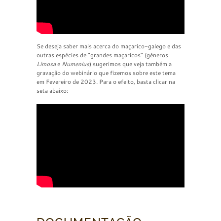
Se deseja saber mais acerca do maçarico-galego e das
outras espécies de “grandes maçaricos” (géneros
Limosa
e
Numenius
) sugerimos que veja também a
gravação do webinário que fizemos sobre este tema
em Fevereiro de 2023. Para o efeito, basta clicar na
seta abaixo: