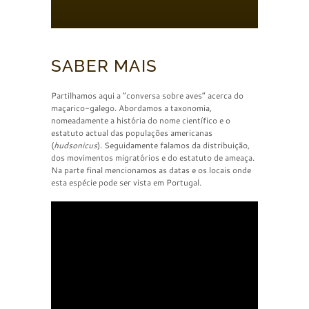
SABER MAIS
Partilhamos aqui a “conversa sobre aves” acerca do
maçarico-galego. Abordamos a taxonomia,
nomeadamente a história do nome científico e o
estatuto actual das populações americanas
(
hudsonicus
). Seguidamente falamos da distribuição,
dos movimentos migratórios e do estatuto de ameaça.
Na parte final mencionamos as datas e os locais onde
esta espécie pode ser vista em Portugal.