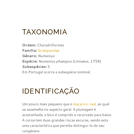
TAXONOMIA
Ordem:
Charadriiformes
Família:
Scolopacidae
Género:
Numenius
Espécie:
Numenius phaeopus
(Linnaeus, 1758)
Subespécies:
5
Em Portugal ocorre a subespécie nominal.
IDENTIFICAÇÃO
Um pouco mais pequeno que o
maçarico-real
, ao qual
se assemelha no aspecto geral. A plumagem é
acastanhada, o bico é comprido e recurvado para baixo.
A coroa tem duas grandes riscas escuras, sendo esta
uma característica que permite distingui-lo do seu
congénere.