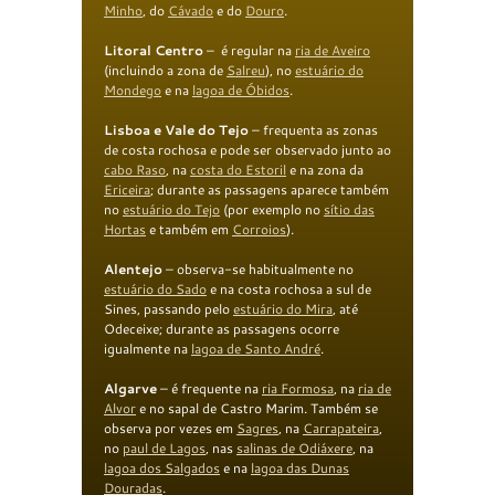
Minho
, do
Cávado
e do
Douro
.
Litoral Centro
– é regular na
ria de Aveiro
(incluindo a zona de
Salreu
), no
estuário do
Mondego
e na
lagoa de Óbidos
.
Lisboa e Vale do Tejo
– frequenta as zonas
de costa rochosa e pode ser observado junto ao
cabo Raso
, na
costa do Estoril
e na zona da
Ericeira
; durante as passagens aparece também
no
estuário do Tejo
(por exemplo no
sítio das
Hortas
e também em
Corroios
).
Alentejo
– observa-se habitualmente no
estuário do Sado
e na costa rochosa a sul de
Sines, passando pelo
estuário do Mira
, até
Odeceixe; durante as passagens ocorre
igualmente na
lagoa de Santo André
.
Algarve
– é frequente na
ria Formosa
, na
ria de
Alvor
e no sapal de Castro Marim. Também se
observa por vezes em
Sagres
, na
Carrapateira
,
no
paul de Lagos
, nas
salinas de Odiáxere
, na
lagoa dos Salgados
e na
lagoa das Dunas
Douradas
.