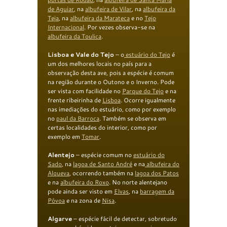
de
Aguiar
, na
albufeira de Vilar
, na
albufeira da
Teja
, na
albufeira da Marateca
e no
Tejo
Internacional
. Por vezes observa-se na
albufeira da Toulica
.
Lisboa e Vale do Tejo
– o
estuário do Tejo
é
um dos melhores locais no país para a
observação desta ave, pois a espécie é comum
na região durante o Outono e o Inverno. Pode
ser vista com facilidade no
Parque do
Tejo
e na
frente ribeirinha de
Lisboa
. Ocorre igualmente
nas imediações do estuário, como por exemplo
no
paul da Barroca
. Também se observa em
certas localidades do interior, como por
exemplo em
Tomar
.
Alentejo
– espécie comum no
estuário do
Sado
, na
lagoa de Santo André
e na
albufeira
do
Alqueva
, ocorrendo também na
l
agoa dos Patos
e na
albufeira
do Roxo
. No norte alentejano
pode ainda ser visto em
Elvas
, na
barragem da
Póvoa
e na zona de
Nisa
.
Algarve
– espécie fácil de detectar, sobretudo