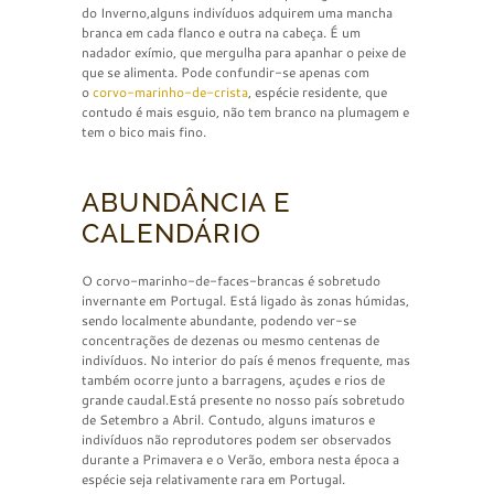
do Inverno,alguns indivíduos adquirem uma mancha
branca em cada flanco e outra na cabeça. É um
nadador exímio, que mergulha para apanhar o peixe de
que se alimenta. Pode confundir-se apenas com
o
corvo-marinho-de-
crista
, espécie residente, que
contudo é mais esguio, não tem branco na plumagem e
tem o bico mais fino.
ABUNDÂNCIA E
CALENDÁRIO
O corvo-marinho-de-faces-brancas é sobretudo
invernante em Portugal. Está ligado às zonas húmidas,
sendo localmente abundante, podendo ver-se
concentrações de dezenas ou mesmo centenas de
indivíduos. No interior do país é menos frequente, mas
também ocorre junto a barragens, açudes e rios de
grande caudal.Está presente no nosso país sobretudo
de Setembro a Abril. Contudo, alguns imaturos e
indivíduos não reprodutores podem ser observados
durante a Primavera e o Verão, embora nesta época a
espécie seja relativamente rara em Portugal.