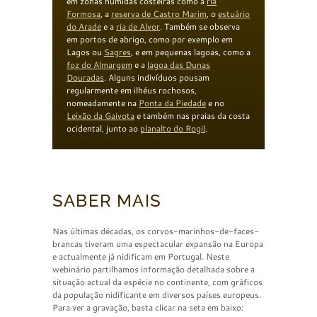
em zonas húmidas costeiras como a
ria
Formosa
, a
reserva de Castro Marim
, o
estuário
do
Arade
e a
ria de Alvor
. Também se observa
em portos de abrigo, como por exemplo em
Lagos ou
Sagres
, e em pequenas lagoas, como a
foz do
Almargem
e a
lagoa das Dunas
Douradas
. Alguns indivíduos pousam
regularmente em ilhéus rochosos,
nomeadamente na
Ponta da Piedade
e no
Leixão da Gaivota
e também nas praias da costa
ocidental, junto ao
planalto do Rogil
.
SABER MAIS
Nas últimas décadas, os corvos-marinhos-de-faces-
brancas tiveram uma espectacular expansão na Europa
e actualmente já nidificam em Portugal. Neste
webinário partilhamos informação detalhada sobre a
situação actual da espécie no continente, com gráficos
da população nidificante em diversos países europeus.
Para ver a gravação, basta clicar na seta em baixo: