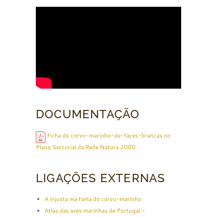
DOCUMENTAÇÃO
Ficha do corvo-marinho-de-faces-brancas no
Plano Sectorial da Rede Natura 2000
LIGAÇÕES EXTERNAS
A injusta má fama do corvo-marinho
Atlas das aves marinhas de Portugal –