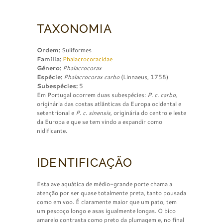
TAXONOMIA
Ordem:
Suliformes
Família:
Phalacrocoracidae
Género:
Phalacrocorax
Espécie:
Phalacrocorax carbo
(Linnaeus, 1758)
Subespécies:
5
Em Portugal ocorrem duas subespécies:
P. c. carbo,
originária das costas atlânticas da Europa ocidental e
setentrional e
P. c. sinensis,
originária do centro e leste
da Europa e que se tem vindo a expandir como
nidificante.
IDENTIFICAÇÃO
Esta ave aquática de médio-grande porte chama a
atenção por ser quase totalmente preta, tanto pousada
como em voo. É claramente maior que um pato, tem
um pescoço longo e asas igualmente longas. O bico
amarelo contrasta como preto da plumagem e, no final