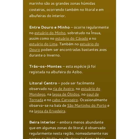
marinho são as grandes zonas húmidas
costeiras, ocorrendo também no litoral e em
albufeiras do interior.
E
ntre Douro e Minho
– ocorre regularmente
no
estuário do Minho
, sobretudo na Ínsua,
assim como no
estuário do Cávado
e no
estuário do
Lima
. Também no
e
stuário do
Douro
podem ser encontradas bastantes aves
durante o Inverno.
T
rás-os-Montes
– esta espécie já foi
registada na albufeira do Azibo.
Litoral Centro
– pode ser facilmente
observado na
ria de Aveiro
, no
estuário do
Mondego
, na
lagoa de
Óbidos
, no
paul de
Tornada
e no
cabo
Carvoeiro
. Ocasionalmente
observa-se na baía de
São
Martinho do Porto
e
na
lagoa da Ervedeira
.
B
eira interior
– embora menos abundante
que em algumas zonas do litoral, é observado
regularmente nesta região, nomeadamente nas
portas
de Ródão
, na
albufeira de Santa
Maria