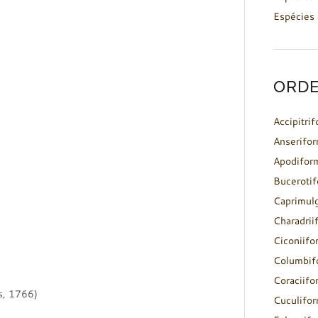
Espécies 
ORDE
Accipitri
Anserifo
Apodifor
Buceroti
Caprimul
Charadrii
Ciconiifo
Columbif
Coraciifo
s, 1766)
Cuculifo