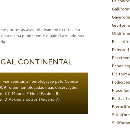
Falconif
Galliform
Gaviifor
Gruiform
se por ter as asas relativamente curtas e a
Otidifor
 destaca na plumagem é o painel azulado nas
Passerif
ada.
Pelecani
Phaethon
UGAL CONTINENTAL
Phoenico
Piciforme
m-se sujeitas a homologação pelo Comité
Podicipe
2009 foram homologadas duas observações:
Procellar
de, CC Moore, P Holt (Pardela 8)
Psittacif
e, D Vokins e outros (Anuário 7)
Pteroclif
Strigifor
Suliform