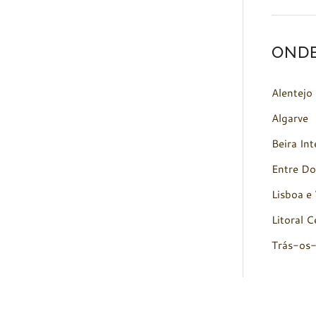
OND
Alentejo
Algarve
Beira Int
Entre Do
Lisboa e 
Litoral C
Trás-os