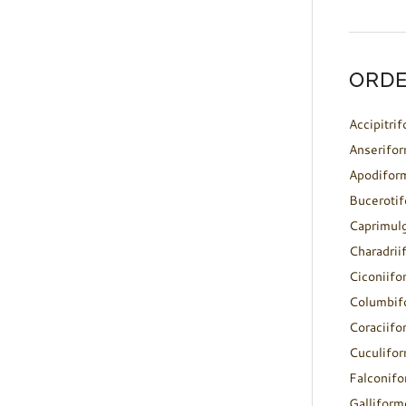
ORDE
Accipitri
Anserifo
Apodifor
Buceroti
Caprimul
Charadrii
Ciconiifo
Columbif
Coraciifo
Cuculifo
Falconif
Galliform