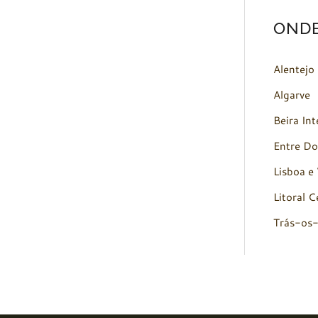
OND
Alentejo
Algarve
Beira Int
Entre Do
Lisboa e 
Litoral C
Trás-os