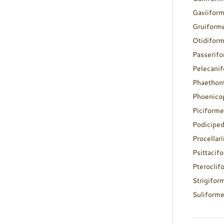
Gaviifor
Gruiform
Otidifor
Passerif
Pelecani
Phaethon
Phoenico
Piciforme
Podicipe
Procellar
Psittacif
Pteroclif
Strigifor
Suliform