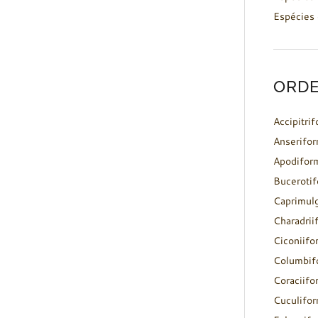
Espécies 
ORDE
Accipitri
Anserifo
Apodifor
Buceroti
Caprimul
Charadrii
Ciconiifo
Columbif
Coraciifo
Cuculifo