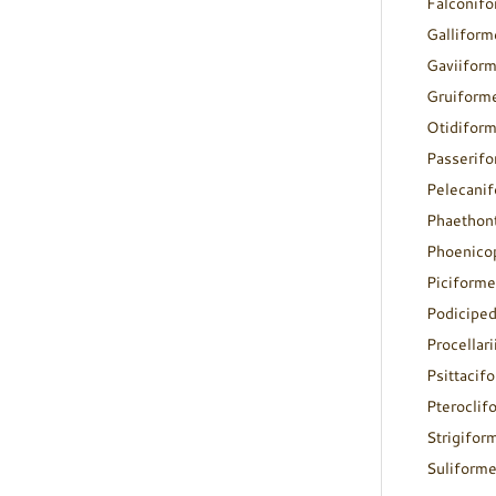
Falconif
Galliform
Gaviifor
Gruiform
Otidifor
Passerif
Pelecani
Phaethon
Phoenico
Piciforme
Podicipe
Procellar
Psittacif
Pteroclif
Strigifor
Suliform