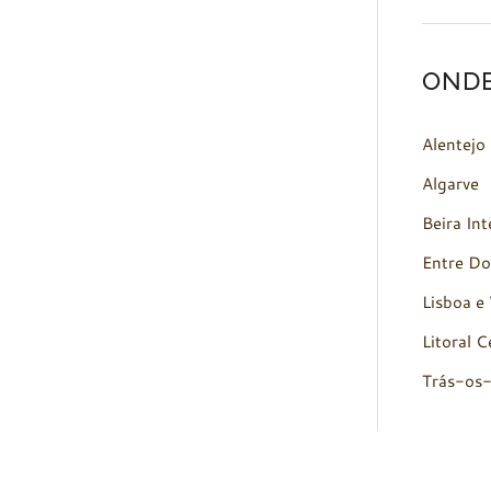
OND
Alentejo
Algarve
Beira Int
Entre Do
Lisboa e 
Litoral C
Trás-os