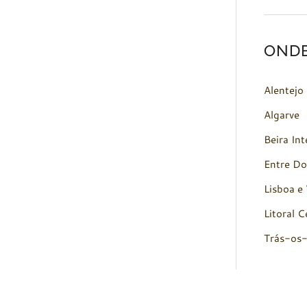
OND
Alentejo
Algarve
Beira Int
Entre Do
Lisboa e 
Litoral C
Trás-os