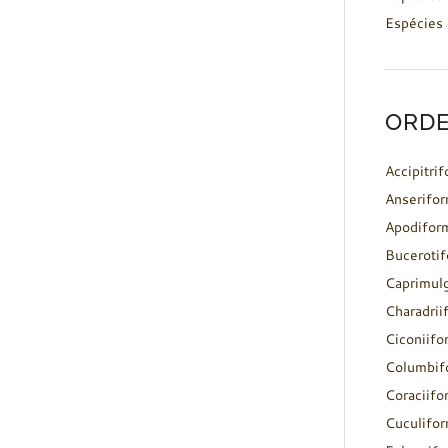
Espécies 
ORDE
Accipitri
Anserifo
Apodifor
Buceroti
Caprimul
Charadrii
Ciconiifo
Columbif
Coraciifo
Cuculifo