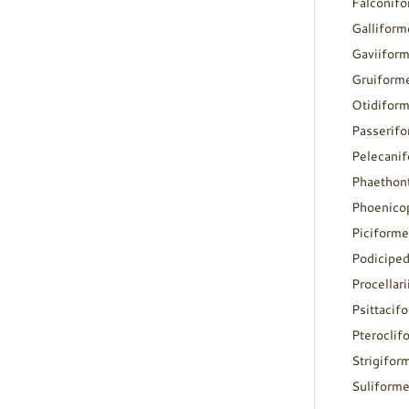
Falconif
Galliform
Gaviifor
Gruiform
Otidifor
Passerif
Pelecani
Phaethon
Phoenico
Piciforme
Podicipe
Procellar
Psittacif
Pteroclif
Strigifor
Suliform