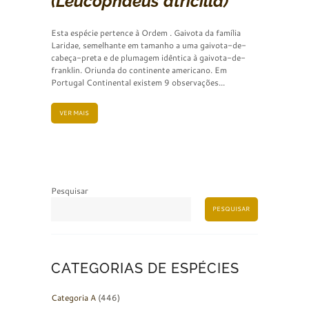
(Leucophaeus atricilla)
Esta espécie pertence à Ordem . Gaivota da família
Laridae, semelhante em tamanho a uma gaivota-de-
cabeça-preta e de plumagem idêntica à gaivota-de-
franklin. Oriunda do continente americano. Em
Portugal Continental existem 9 observações...
VER MAIS
Pesquisar
PESQUISAR
CATEGORIAS DE ESPÉCIES
Categoria A
(446)