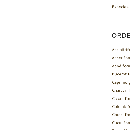
Espécies 
ORDE
Accipitri
Anserifo
Apodifor
Buceroti
Caprimul
Charadrii
Ciconiifo
Columbif
Coraciifo
Cuculifo