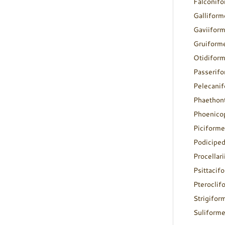
Falconif
Galliform
Gaviifor
Gruiform
Otidifor
Passerif
Pelecani
Phaethon
Phoenico
Piciforme
Podicipe
Procellar
Psittacif
Pteroclif
Strigifor
Suliform