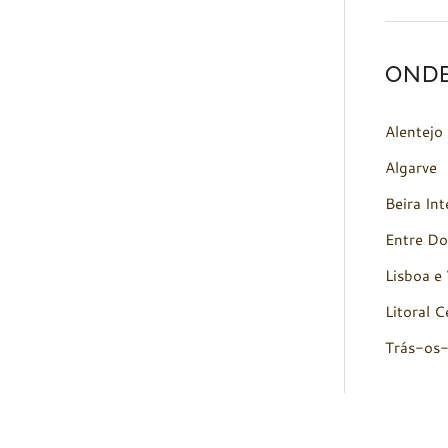
OND
Alentejo
Algarve
Beira Int
Entre Do
Lisboa e 
Litoral C
Trás-os