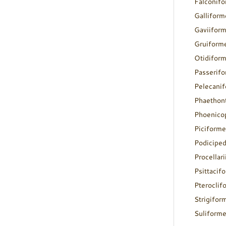
Falconif
Galliform
Gaviifor
Gruiform
Otidifor
Passerif
Pelecani
Phaethon
Phoenico
Piciforme
Podicipe
Procellar
Psittacif
Pteroclif
Strigifor
Suliform