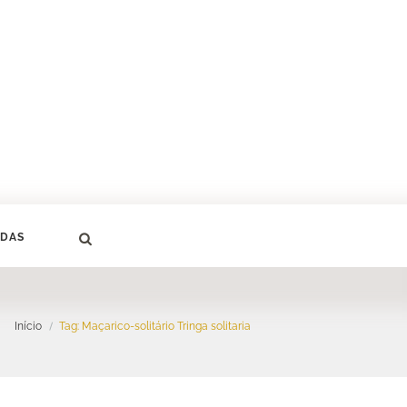
DAS
Início
Tag: Maçarico-solitário Tringa solitaria