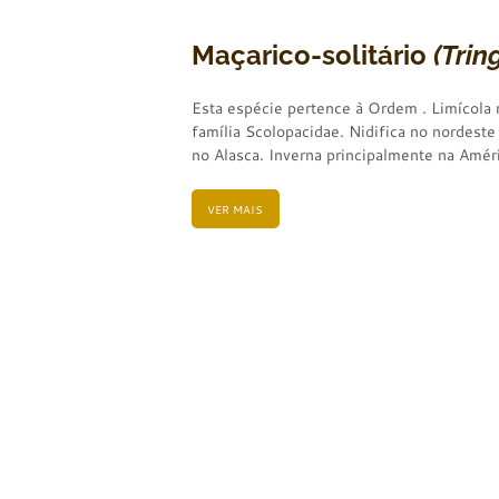
Maçarico-solitário
(Trin
Esta espécie pertence à Ordem . Limícola
família Scolopacidae. Nidifica no nordest
no Alasca. Inverna principalmente na Améri
VER MAIS