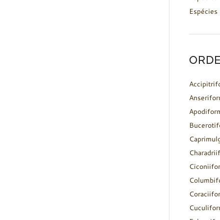
Espécies 
ORDE
Accipitri
Anserifo
Apodifor
Buceroti
Caprimul
Charadrii
Ciconiifo
Columbif
Coraciifo
Cuculifo