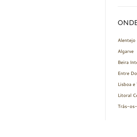
OND
Alentejo
Algarve
Beira Int
Entre Do
Lisboa e 
Litoral C
Trás-os