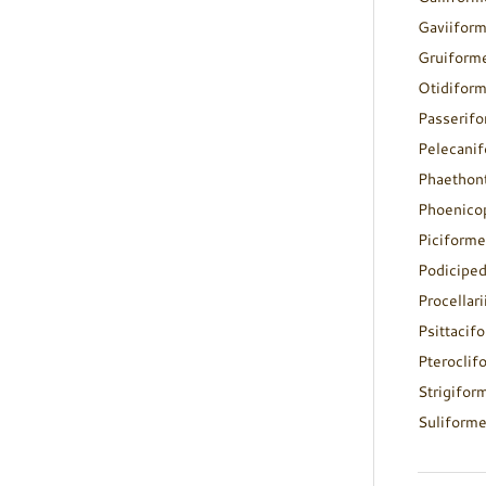
Gaviifor
Gruiform
Otidifor
Passerif
Pelecani
Phaethon
Phoenico
Piciforme
Podicipe
Procellar
Psittacif
Pteroclif
Strigifor
Suliform