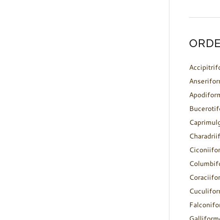
ORDE
Accipitri
Anserifo
Apodifor
Buceroti
Caprimul
Charadrii
Ciconiifo
Columbif
Coraciifo
Cuculifo
Falconif
Galliform