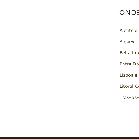
OND
Alentejo
Algarve
Beira Int
Entre Do
Lisboa e 
Litoral C
Trás-os