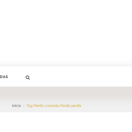
DAS
Início
Tag: Perdiz-cinzenta Perdix perdix