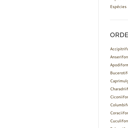
Espécies 
ORDE
Accipitri
Anserifo
Apodifor
Buceroti
Caprimul
Charadrii
Ciconiifo
Columbif
Coraciifo
Cuculifo