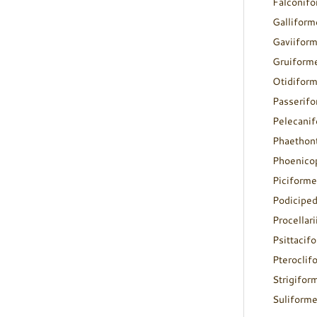
Falconif
Galliform
Gaviifor
Gruiform
Otidifor
Passerif
Pelecani
Phaethon
Phoenico
Piciforme
Podicipe
Procellar
Psittacif
Pteroclif
Strigifor
Suliform