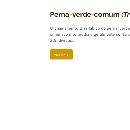
Perna-verde-comum
(T
O chamamento trissilábico do perna-verde 
dimensão intermédia é geralmente solitári
20indivíduos.
VER MAIS