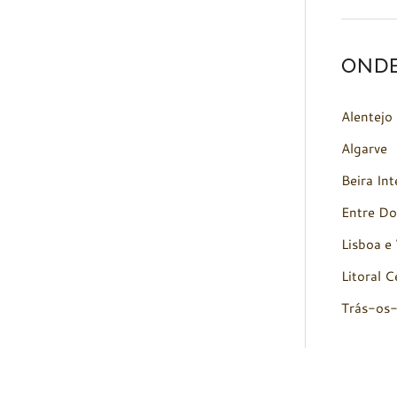
OND
Alentejo
Algarve
Beira Int
Entre Do
Lisboa e 
Litoral C
Trás-os