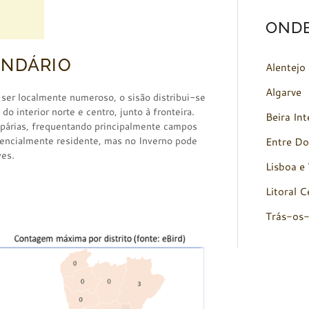
OND
ENDÁRIO
Alentejo
Algarve
er localmente numeroso, o sisão distribui-se
o interior norte e centro, junto à fronteira.
Beira Int
párias, frequentando principalmente campos
sencialmente residente, mas no Inverno pode
Entre Do
ves.
Lisboa e 
Litoral C
Trás-os