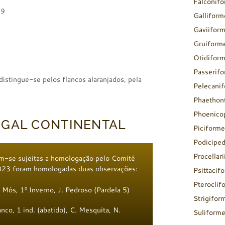
Falconif
89
Galliform
Gaviifor
Gruiform
Otidifor
Passerif
 distingue-se pelos flancos alaranjados, pela
Pelecani
Phaethon
Phoenico
UGAL CONTINENTAL
Piciforme
Podicipe
Procellar
m-se sujeitas a homologação pelo Comité
2023 foram homologadas duas observações:
Psittacif
Pteroclif
 Mós, 1º Inverno, J. Pedroso (Pardela 5)
Strigifor
co, 1 ind. (abatido), C. Mesquita, N.
Suliform