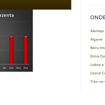
OND
Alentejo
Algarve
Beira Int
Entre Do
Lisboa e 
Litoral C
Trás-os