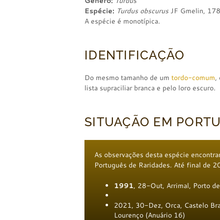
Género:
Turdus
Espécie:
Turdus obscurus
JF Gmelin, 17
A espécie é monotípica.
IDENTIFICAÇÃO
Do mesmo tamanho de um
tordo-comum
,
lista supraciliar branca e pelo loro escuro.
SITUAÇÃO EM PORT
As observações desta espécie encontra
Português de Raridades. Até final de 
1991
, 28-Out, Arrimal, Porto de
2021, 30-Dez, Orca, Castelo Bran
Lourenço (Anuário 16)