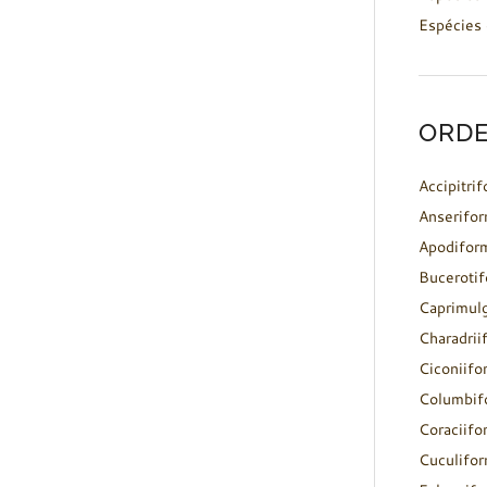
Espécies 
ORDE
Accipitri
Anserifo
Apodifor
Buceroti
Caprimul
Charadrii
Ciconiifo
Columbif
Coraciifo
Cuculifo