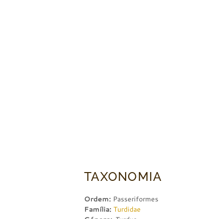
TAXONOMIA
Ordem:
Passeriformes
Família:
Turdidae