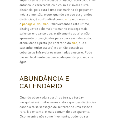
superiores, e branco desde o pescoço até à cauda. No
entanto, o característico bico só é visível a curta
distância, pois esta é uma ave marinha de pequena-
média dimensão, e que, quando em voo e a grandes
distâncias, é confundível com o
airo
, e ou mesmo
o
papagaio-do-mar
. Relativamente a este último,
distingue-se pelo maior tamanho e cabeça mais
saliente, enquanto que,relativamente ao airo, não
apresenta projecção das patas para além da cauda,
atonalidade é preta (ao contrário do
airo
, que é
castanho muito escuro) e por não possuir as
coberturas infra-alares manchadas a escuro. Pode
passar facilmente despercebida quando pousada na
água.
ABUNDÂNCIA E
CALENDÁRIO
Quando observada a partir de terra, a torda-
mergulheira é muitas vezes vista a grandes distâncias
dando a falsa sensação de se tratar de uma espécie
rara. No entanto, é mais comum do que aparenta.
Ocorre entre nós como invernante, podendo ser