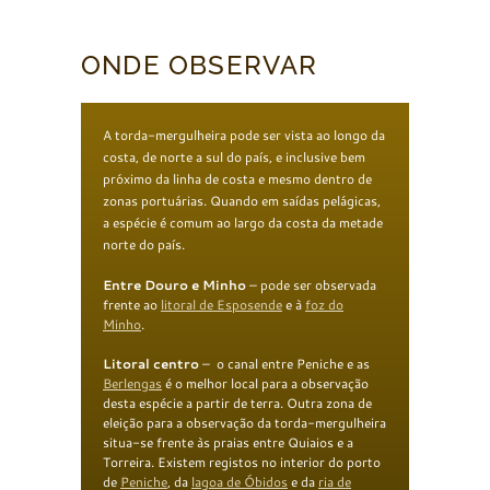
ONDE OBSERVAR
A torda-mergulheira pode ser vista ao longo da
costa, de norte a sul do país, e inclusive bem
próximo da linha de costa e mesmo dentro de
zonas portuárias. Quando em saídas pelágicas,
a espécie é comum ao largo da costa da metade
norte do país.
Entre Douro e Minho
– pode ser observada
frente ao
litoral de Esposende
e à
foz do
Minho
.
Litoral centro
– o canal entre Peniche e as
Berlengas
é o melhor local para a observação
desta espécie a partir de terra. Outra zona de
eleição para a observação da torda-mergulheira
situa-se frente às praias entre Quiaios e a
Torreira. Existem registos no interior do porto
de
Peniche
, da
lagoa de Óbidos
e da
ria de