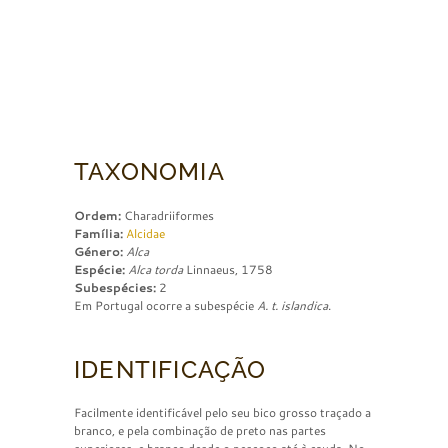
TAXONOMIA
Ordem:
Charadriiformes
Família:
Alcidae
Género:
Alca
Espécie:
Alca torda
Linnaeus, 1758
Subespécies:
2
Em Portugal ocorre a subespécie
A. t. islandica
.
IDENTIFICAÇÃO
Facilmente identificável pelo seu bico grosso traçado a
branco, e pela combinação de preto nas partes