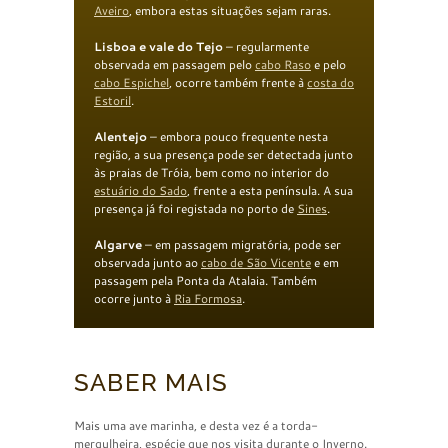
Aveiro
, embora estas situações sejam raras.
Lisboa e vale do Tejo
– regularmente
observada em passagem pelo
cabo Raso
e pelo
cabo Espichel
, ocorre também frente à
costa do
Estoril
.
Alentejo
– embora pouco frequente nesta
região, a sua presença pode ser detectada junto
às praias de Tróia, bem como no interior do
estuário
do Sado
, frente a esta península. A sua
presença já foi registada no porto de
Sines
.
Algarve
– em passagem migratória, pode ser
observada junto ao
cabo de São Vicente
e em
passagem pela Ponta da Atalaia. Também
ocorre junto à
Ria Formosa
.
SABER MAIS
Mais uma ave marinha, e desta vez é a torda-
mergulheira, espécie que nos visita durante o Inverno.