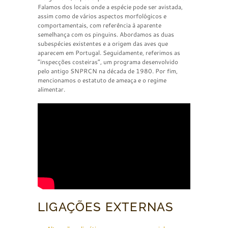
Falamos dos locais onde a espécie pode ser avistada,
assim como de vários aspectos morfológicos e
comportamentais, com referência à aparente
semelhança com os pinguins. Abordamos as duas
subespécies existentes e a origem das aves que
aparecem em Portugal. Seguidamente, referimos as
“inspecções costeiras”, um programa desenvolvido
pelo antigo SNPRCN na década de 1980. Por fim,
mencionamos o estatuto de ameaça e o regime
alimentar.
LIGAÇÕES EXTERNAS