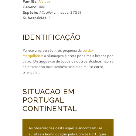
Família:
Alcidae
Género:
Alle
Espécie:
Alle alle
(Linnaeus, 1758)
Subespécies:
2
IDENTIFICAÇÃO
Parece uma versão mais pequena da
torda-
mergulheira
: a plumagem é preta por cima e branca por
baixo. Distingue-se de todos os outros alcídeos não só
pelo tamanho mas também pelo bico muito curto,
triangular.
SITUAÇÃO EM
PORTUGAL
CONTINENTAL
As observações desta espécie encontram-se
sujeitas a homologação pelo Comité Português