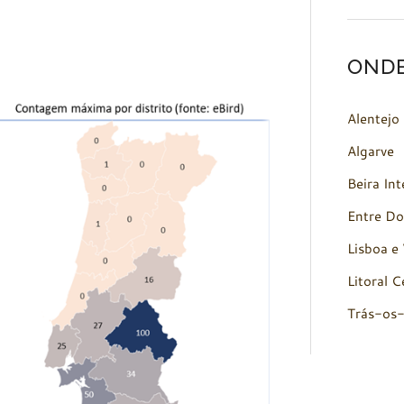
OND
Alentejo
Algarve
Beira Int
Entre Do
Lisboa e 
Litoral C
Trás-os