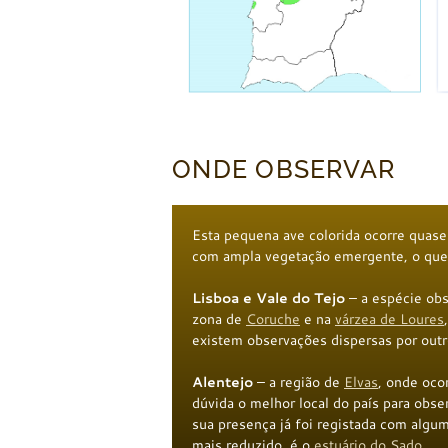
ONDE OBSERVAR
Esta pequena ave colorida ocorre quas
com ampla vegetação emergente, o que d
Lisboa e Vale do Tejo
– a espécie ob
zona de
Coruche
e na
várzea de Loures
existem observações dispersas por outro
Alentejo
– a região de
Elvas
, onde oco
dúvida o melhor local do país para obse
sua presença já foi registada com alg
mais reduzido, é o
estuário do Sado
.