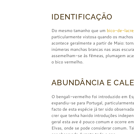
IDENTIFICAÇÃO
Do mesmo tamanho que um
bico-de-lacre
particularmente vistosa quando os macho
acontece geralmente a partir de Maio: to
inúmeras manchas brancas nas asas escura
assemelham-se às fêmeas, plumagem acast
o bico vermelho.
ABUNDÂNCIA E CAL
O bengali-vermelho foi introduzido em Esp
expandiu-se para Portugal, particularment
facto de esta espécie já ter sido observada
crer que tenha havido introduções indepe
geral esta ave é pouco comum e ocorre em
Elvas, onde se pode considerar comum. Tal