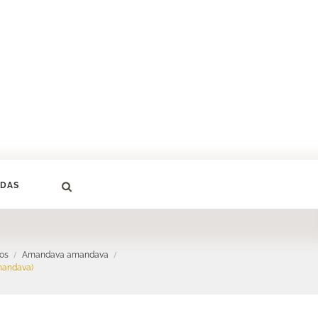
DAS
cos
Amandava amandava
mandava)