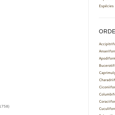
Espécies 
ORDE
Accipitri
Anserifo
Apodifor
Buceroti
Caprimul
Charadrii
Ciconiifo
Columbif
Coraciifo
 1758)
Cuculifo