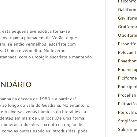
Falconif
Galliform
Gaviifor
Gruiform
, esta pequena ave exótica torna-se
Otidifor
s envergam a plumagem de Verão, o que
Passerif
rnam-se então vermelhos-escarlate com
s. O bico é vermelho. No Inverno
Pelecani
anhada, com o uropígio escarlate e mantendo
Phaethon
Phoenico
Piciforme
ENDÁRIO
Podicipe
Procellar
anha na década de 1980 e a partir daí
Psittacif
e ao longo do vale do Guadiana. No entanto, o
 em diversas zonas húmidas do litoral leva a
Pteroclif
ndentes em mais de um local.De uma forma
Strigifor
 números reduzidos, excepto na região de
Suliform
 como as outras espécies introduzidas, pode