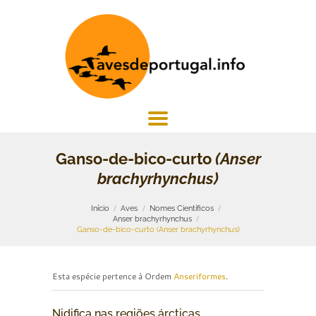
Ganso-de-bico-curto
(Anser
brachyrhynchus)
Início
Aves
Nomes Científicos
Anser brachyrhynchus
Ganso-de-bico-curto (Anser brachyrhynchus)
Esta espécie pertence à Ordem
Anseriformes
.
Nidifica nas regiões árcticas,