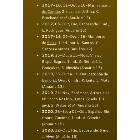
2017-18
, 11-Out a 10-Mar,
estuário
do Cávado
, 2 inds., por J. Silva, C.
Brochado
et al.
(Anuário 12)
2017
, 08-Out, Fão, Esposende, 1 ad.,
L. Rodrigues (Anuário 13)
2017-18
, 06-Dez a 16-Abr, porto
de
Sines
, 1 ind., por N. Santos, C.
Santos e outros (Anuário 12)
2019
, 15-Out a 16-Nov., Vila do
Bispo, Sagres, 1 ind., G. Réthoré, L.
Gonçalves, S. Almeida (Anuário 13)
2019
, 25-Out a 11-Dez,
barrinha de
Esmoriz,
Ovar, 6 inds., P. Leite, L. Mota
(Anuário 13)
2019
, 24-Nov, Estômbar, Arrozais de
Nª Srª do Rosário, 3 inds. (2 ads. E 1
juv.), S. Wates
et al.
(Anuário 13)
2020
, 28-Set a 02-Out, Sapal do Rio
Coura, Caminha, 1 ind., A. Oliveira
(Anuário 15)
2020,
22-Out, Fão, Esposende, 6 ind.,
J. Alves (Anuário 15)