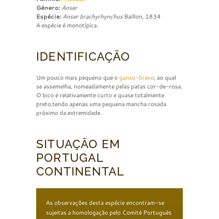
Género:
Anser
Espécie:
Anser brachyrhynchus
Baillon, 1834
A espécie é monotípica.
IDENTIFICAÇÃO
Um pouco mais pequeno que o
ganso-bravo
, ao qual
se assemelha, nomeadamente pelas patas cor-de-rosa.
O bico é relativamente curto e quase totalmente
preto,tendo apenas uma pequena mancha rosada
próximo da extremidade.
SITUAÇÃO EM
PORTUGAL
CONTINENTAL
As observações desta espécie encontram-se
sujeitas a homologação pelo Comité Português