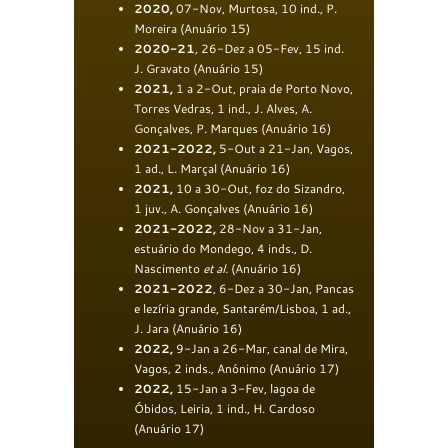
2020,
07-Nov, Murtosa, 10 ind., P.
Moreira (Anuário 15)
2020-21
, 26-Dez a 05-Fev, 15 ind.
J. Gravato (Anuário 15)
2021,
1 a 2-Out, praia de Porto Novo,
Torres Vedras, 1 ind., J. Alves, A.
Gonçalves, P. Marques (Anuário 16)
2021-2022,
5-Out a 21-Jan, Vagos,
1 ad., L. Marçal (Anuário 16)
2021,
10 a 30-Out, foz do Sizandro,
1 juv., A. Gonçalves (Anuário 16)
2021-2022,
28-Nov a 31-Jan,
estuário do Mondego, 4 inds., D.
Nascimento
et al.
(Anuário 16)
2021-2022
, 6-Dez a 30-Jan, Pancas
e lezíria grande, Santarém/Lisboa, 1 ad.,
J. Jara (Anuário 16)
2022,
9-Jan a 26-Mar, canal de Mira,
Vagos, 2 inds., Anónimo (Anuário 17)
2022,
15-Jan a 3-Fev, lagoa de
Óbidos, Leiria, 1 ind., H. Cardoso
(Anuário 17)