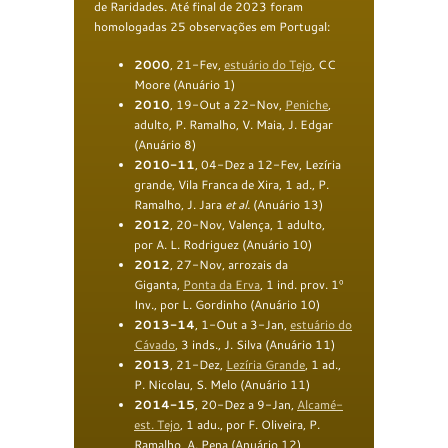
de Raridades. Até final de 2023 foram
homologadas 25 observações em Portugal:
2000
, 21-Fev,
e
stuário do Tejo
, CC
Moore (Anuário 1)
2010
, 19-Out a 22-Nov,
Peniche
,
adulto, P. Ramalho, V. Maia, J. Edgar
(Anuário 8)
2010-11
, 04-Dez a 12-Fev, Lezíria
grande, Vila Franca de Xira, 1 ad., P.
Ramalho, J. Jara
et al.
(Anuário 13)
2012
, 20-Nov, Valença, 1 adulto,
por A. L. Rodriguez (Anuário 10)
2012
, 27-Nov, arrozais da
Giganta,
Ponta da Erva
, 1 ind. prov. 1º
Inv., por L. Gordinho (Anuário 10)
2013-14
, 1-Out a 3-Jan,
estuário do
Cávado
, 3 inds., J. Silva (Anuário 11)
2013
, 21-Dez,
Lezíria Grande
, 1 ad.,
P. Nicolau, S. Melo (Anuário 11)
2014-15
, 20-Dez a 9-Jan,
Alcamé-
est
.
Tejo
, 1 adu., por F. Oliveira, P.
Ramalho, A. Pena (Anuário 12)