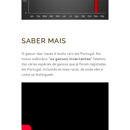
SABER MAIS
O ganso-das-neves é muito raro em Portugal. No
nosso webinário “
os gansos invernantes
” falamos
das várias espécies de gansos que já foram registadas
em Portugal, incluindo as mais raras, de onde vêm e
como se distinguem.