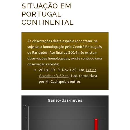
SITUAÇÃO EM
PORTUGAL
CONTINENTAL
As observações desta espécie encontram-se
sujeitas a homologação pelo Comité Português
de Raridades. Até final de 2014 não existem
observações homologadas, existe contudo uma
observação recente:
2019-20, 9-Nov a 29-Jan,
Lez
í
ria
Grande
de V.F.Xira
, 1 ad. forma clara,
por M. Cachapela e outros