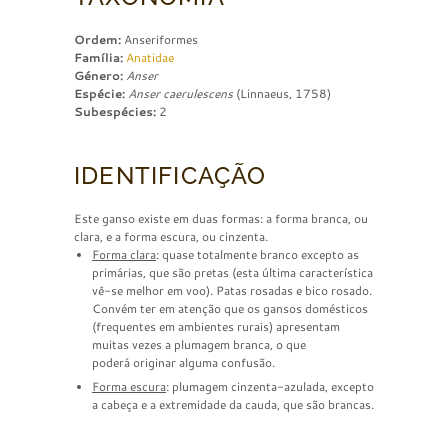
Ordem:
Anseriformes
Família:
Anatidae
Género:
Anser
Espécie:
Anser caerulescens
(Linnaeus, 1758)
Subespécies:
2
IDENTIFICAÇÃO
Este ganso existe em duas formas: a forma branca, ou
clara, e a forma escura, ou cinzenta.
Forma clara
: quase totalmente branco excepto as
primárias, que são pretas (esta última característica
vê-se melhor em voo). Patas rosadas e bico rosado.
Convém ter em atenção que os gansos domésticos
(frequentes em ambientes rurais) apresentam
muitas vezes a plumagem branca, o que
poderá originar alguma confusão.
F
orma escura
: plumagem cinzenta-azulada, excepto
a cabeça e a extremidade da cauda, que são brancas.