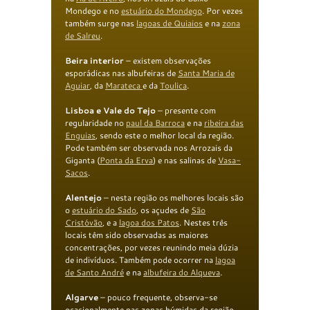
Mondego e no
estuário do Mondego
. Por vezes
também surge nas
lagoas de Quiaios
e na
zona
de Salreu
.
Beira interior
– existem observações
esporádicas nas albufeiras de
Santa Maria de
Aguiar
, da
Marateca
e da
Toulica
.
Lisboa e Vale do Tejo
– presente com
regularidade no
paul da Barroca
e na
ribeira das
Enguias
, sendo este o melhor local da região.
Pode também ser observada nos Arrozais da
Giganta (
Ponta da Erva
) e nas salinas de
Vasa-
Sacos
.
Alentejo
– nesta região os melhores locais são
o
estuário do Sado
, os açudes de
São
Cristóvão
, e a
lagoa dos Patos
. Nestes três
locais têm sido observadas as maiores
concentrações, por vezes reunindo meia dúzia
de indivíduos. Também pode ocorrer na
lagoa
de Santo André
e na
albufeira do Alqueva
.
Algarve
– pouco frequente, observa-se
ocasionalmente nas zonas húmidas da região,