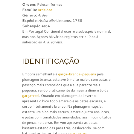
Ordem:
Pelecaniformes
Família:
Ardeidae
Género:
Ardea
Espécie:
Ardea alba
Linnaeus, 1758
Subespécies:
4
Em Portugal Continental ocorre a subespécie nominal,
mas nos Açores há vários registos atribuídos à
subespécies
A. a. egretta
.
IDENTIFICAÇÃO
Embora semelhante à
garça-branca-pequena
pela
plumagem branca, esta ave é muito maior, com patas e
pescoço mais compridos que a sua parente mais
pequena, sendo praticamente da mesma dimensão da
garça-real
. Quando em plumagem de Inverno,
apresenta o bico todo amarelo e as patas escuras, e
corpo inteiramente branco. Na plumagem nupcial,
ostenta um bico mais escuro, amarelo junto aos loros,
e patas com tonalidades amareladas, assim como tufos
de penas no dorso. Em voo apresenta as patas
bastante estendidas para trás, deslocando-se com
batimentos lentos tal como a
garça-real
.