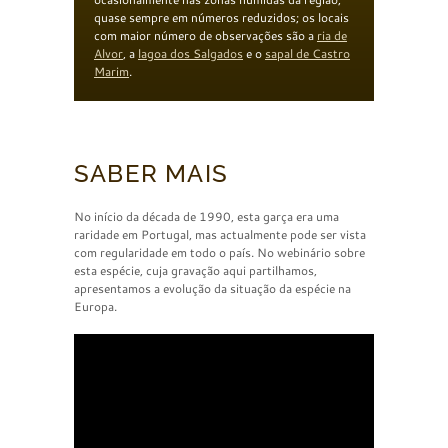
quase sempre em números reduzidos; os locais
com maior número de observações são a
ria de
Alvor
, a
lagoa dos Salgados
e o
sapal de Castro
Marim
.
SABER MAIS
No início da década de 1990, esta garça era uma
raridade em Portugal, mas actualmente pode ser vista
com regularidade em todo o país. No webinário sobre
esta espécie, cuja gravação aqui partilhamos,
apresentamos a evolução da situação da espécie na
Europa.