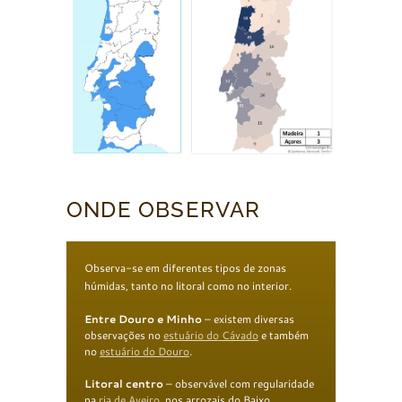
ONDE OBSERVAR
Observa-se em diferentes tipos de zonas
húmidas, tanto no litoral como no interior.
Entre Douro e Minho
– existem diversas
observações no
estuário do Cávado
e também
no
estuário do Douro
.
Litoral centro
– observável com regularidade
na
ria de Aveiro
, nos arrozais do Baixo